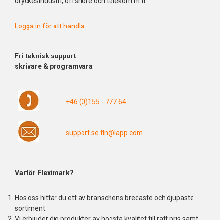
dryckesindustri, offshore och telekom m.fl.
Logga in för att handla
Fri
teknisk support
skrivare & programvara
+46 (0)155 - 777 64
support.se.fln@lapp.com
Varför Fleximark?
Hos oss hittar du ett av branschens bredaste och djupaste
sortiment.
Vi erbjuder dig produkter av högsta kvalitet till rätt pris samt