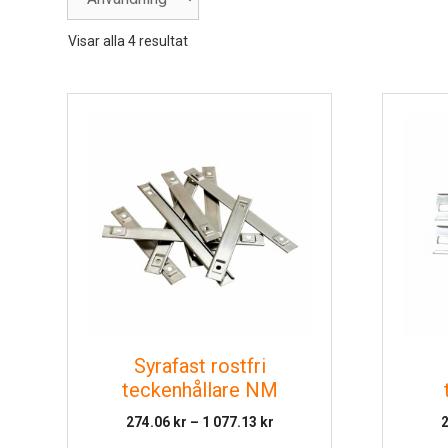
Visar alla 4 resultat
Syrafast rostfri
teckenhållare NM
Prisintervall:
274.06
kr
–
1 077.13
kr
274.06 kr