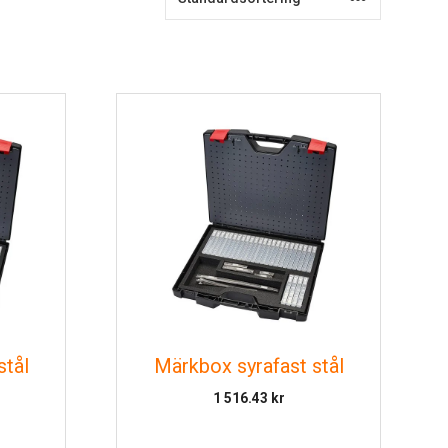
stål
Märkbox syrafast stål
1 516.43
kr