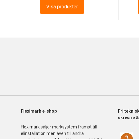
till
Visa produkter
1
077.13 kr
Fleximark e-shop
Fri
teknis
skrivare 
Fleximark säljer märksystem främst till
elinstallation men även till andra