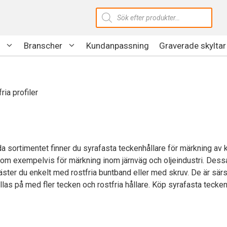
Produktsökning
Branscher
Kundanpassning
Graverade skyltar
ria profiler
a sortimentet finner du syrafasta teckenhållare för märkning av k
som exempelvis för märkning inom järnväg och oljeindustri. Dessa pr
ster du enkelt med rostfria buntband eller med skruv. De är särsk
yllas på med fler tecken och rostfria hållare. Köp syrafasta tecke