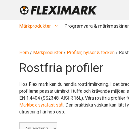
Hoppa
till
innehåll
Märkprodukter
Programvara & märkmaskiner
Hem
/
Märkprodukter
/
Profiler, hylsor & tecken
/ Rostf
Rostfria profiler
Hos Fleximark kan du handla rostfrimärkning. I det bred
profilerna passar utmärkt i tuffa och krävande miljöer, 
EN 1.4404 (SS2348, AISI-316L). Våra rostfria profiler fä
Märkbox syrafast stål
. Den praktiska väskan kan lätt f
utrustning här hos oss.