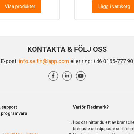
till
Visa produkter
Lägg i varukorg
1
077.13 kr
KONTAKTA & FÖLJ OSS
E-post:
info.se.fln@lapp.com
eller ring: +46 0155-777 90
k support
Varför Fleximark?
& programvara
Hos oss hittar du ett av bransch
bredaste och djupaste sortiment