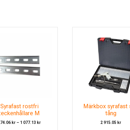
Syrafast rostfri
Märkbox syrafast 
teckenhållare M
tång
Prisintervall:
274.06
kr
–
1 077.13
kr
2 915.05
kr
274.06 kr