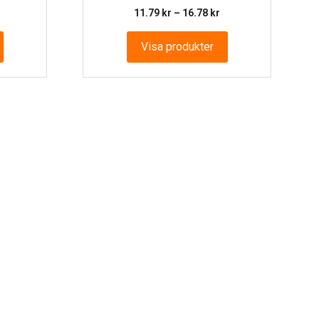
.41 kr
Prisintervall:
11.79
kr
–
16.78
kr
ll
11.79 kr
0.63 kr
till
Visa produkter
16.78 kr