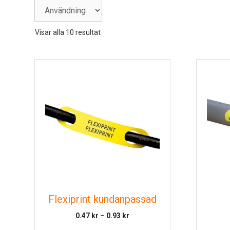
Visar alla 10 resultat
Flexiprint kundanpassad
Prisintervall:
0.47
kr
–
0.93
kr
0.47 kr