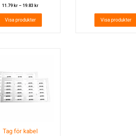
3
Prisintervall:
11.79
kr
–
19.83
kr
ti
11.79 kr
2
till
Visa produkter
Visa produkter
19.83 kr
Tag för kabel