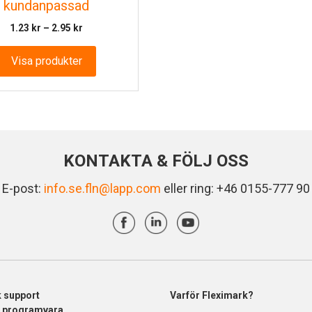
kundanpassad
Prisintervall:
1.23
kr
–
2.95
kr
1.23 kr
till
Visa produkter
2.95 kr
KONTAKTA & FÖLJ OSS
E-post:
info.se.fln@lapp.com
eller ring: +46 0155-777 90
k support
Varför Fleximark?
& programvara