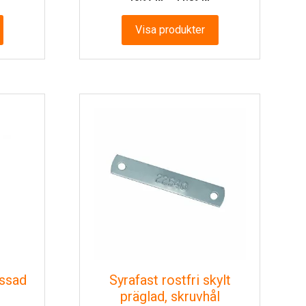
10.97 kr
till
Visa produkter
11.89 kr
ssad
Syrafast rostfri skylt
präglad, skruvhål
risintervall: