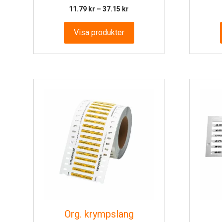
Prisintervall:
11.79
kr
–
37.15
kr
11.79 kr
till
Visa produkter
37.15 kr
Org. krympslang