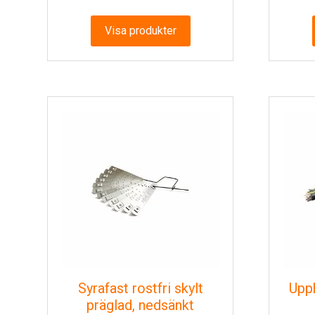
till
0.93 kr
Visa produkter
Syrafast rostfri skylt
Upph
präglad, nedsänkt