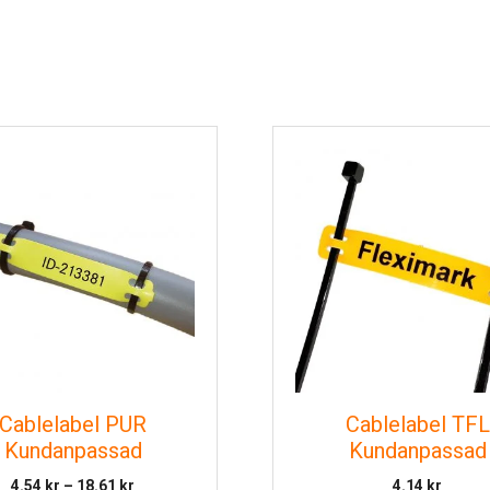
Cablelabel PUR
Cablelabel TFL
Kundanpassad
Kundanpassad
Prisintervall:
4.54
kr
–
18.61
kr
4.14
kr