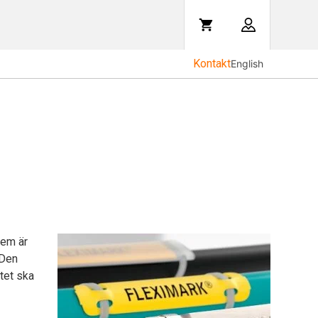
Kontakt
English
tem är
 Den
tet ska