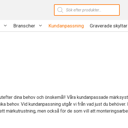
Produktsökning
Branscher
Kundanpassning
Graverade skyltar
g utefter dina behov och önskemål! Våra kundanpassade märksys
lika behov. Vid kundanpassning utgår vi från vad just du behöver.
lett märkutrustning, men också för de som vill att monteringsarbe