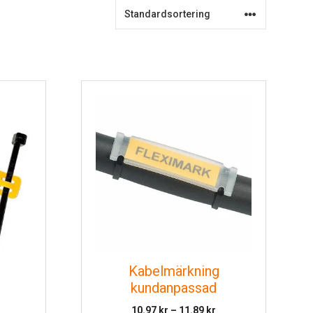
Kabelmärkning
kundanpassad
Prisintervall:
10.97
kr
–
11.89
kr