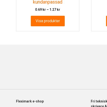
kundanpassad
Prisintervall:
0.69
kr
–
1.27
kr
0.69 kr
till
Visa produkter
1.27 kr
Fleximark e-shop
Fri
teknis
skrivare 