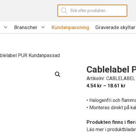
Produktsökning
Branscher
Kundanpassning
Graverade skyltar
blelabel PUR Kundanpassad
Cablelabel
Artikelnr: CABLELABE
Prisi
4.54
kr
–
18.61
kr
4.54
till
• Halogenfri och flamm
18.6
• Monteras direkt på k
Produkten finns i fle
Läs mer i produktbladet 