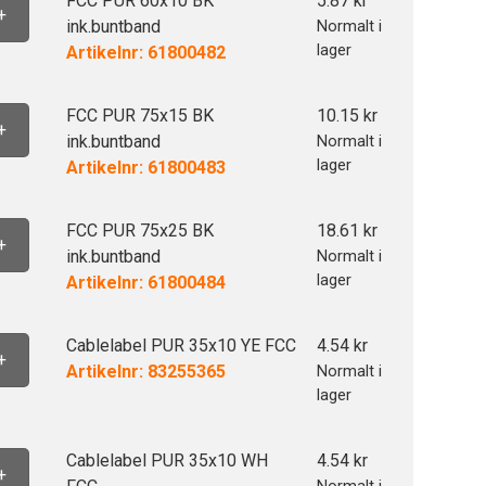
FCC PUR 60x10 BK
5.87
kr
+
ink.buntband
Normalt i
lager
Artikelnr: 61800482
FCC PUR 75x15 BK
10.15
kr
+
ink.buntband
Normalt i
lager
Artikelnr: 61800483
FCC PUR 75x25 BK
18.61
kr
+
ink.buntband
Normalt i
lager
Artikelnr: 61800484
Cablelabel PUR 35x10 YE FCC
4.54
kr
+
Artikelnr: 83255365
Normalt i
lager
Cablelabel PUR 35x10 WH
4.54
kr
+