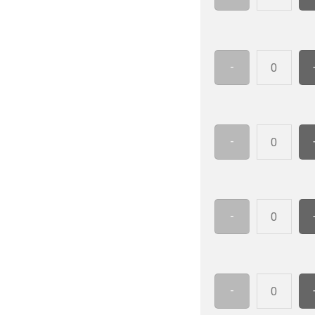
Cablelabel
mängd
PUR
35x10
WH
-
FCC
Cablelabel
mängd
PUR
60x10
YE
-
FCC
Cablelabel
mängd
PUR
60x10
WH
-
FCC
Cablelabel
mängd
PUR
55x12
YE
-
FCC
Cablelabel
mängd