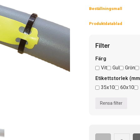
Beställningsmall
Produktdatablad
Filter
Färg
Vit
Gul
Grön
Etikettstorlek (mm
35x10
60x10
Rensa filter