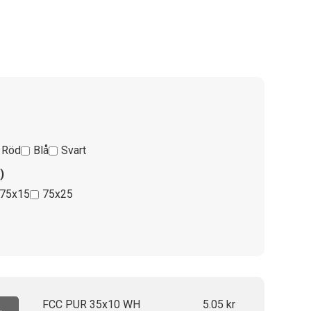
Röd
Blå
Svart
)
75x15
75x25
FCC PUR 35x10 WH
5.05
kr