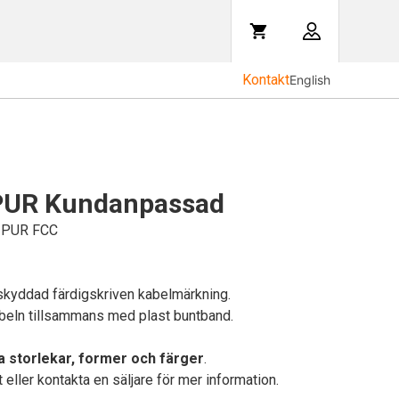
Kontakt
English
 PUR Kundanpassad
L PUR FCC
ntervall:
 kr
skyddad färdigskriven kabelmärkning.
1 kr
abeln tillsammans med plast buntband.
ra storlekar, former och färger
.
eller kontakta en säljare för mer information.