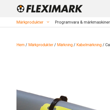
Hoppa
till
innehåll
Märkprodukter
Programvara & märkmaskiner
Hem
/
Märkprodukter
/
Märkning
/
Kabelmärkning
/ Ca