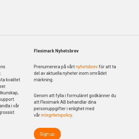
Fleximark Nyhetsbrev
ens
Prenumerera på vårt
nyhetsbrev
för att ta
.
del av aktuella nyheter inom området
ta kvalitet
märkning.
ser.
ktkunskap,
Genom att fylla i formuläret godkänner du
support.
att Fleximark AB behandlar dina
andla i vår
personuppgifter i enlighet med
grossist.
vår
integritetspolicy
.
Sign up