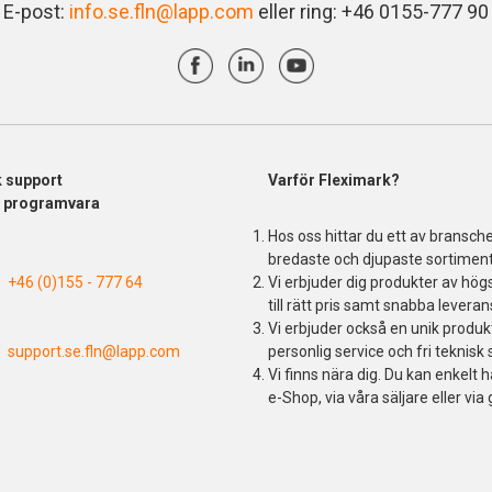
E-post:
info.se.fln@lapp.com
eller ring: +46 0155-777 90
k support
Varför Fleximark?
& programvara
Hos oss hittar du ett av bransch
bredaste och djupaste sortiment
+46 (0)155 - 777 64
Vi erbjuder dig produkter av högs
till rätt pris samt snabba leveran
Vi erbjuder också en unik produ
support.se.fln@lapp.com
personlig service och fri teknisk 
Vi finns nära dig. Du kan enkelt h
e-Shop, via våra säljare eller via 