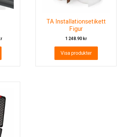
TA Installationsetikett
Figur
Prisintervall:
kr
1 248.90
kr
340.85 kr
till
Visa produkter
2
177.87 kr