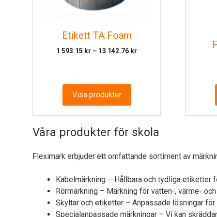
Etikett TA Foam
F
Prisintervall:
1 593.15
kr
–
13 142.76
kr
1
593.15 kr
till
13
Visa produkter
142.76 kr
Våra produkter för skola
Fleximark erbjuder ett omfattande sortiment av märkni
Kabelmärkning
– Hållbara och tydliga etiketter f
Rörmärkning
– Märkning för vatten-, värme- och
Skyltar och etiketter
– Anpassade lösningar för ty
Specialanpassade märkningar
– Vi kan skräddar