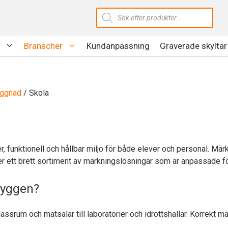
Produktsökning
Branscher
Kundanpassning
Graverade skyltar
yggnad
/ Skola
, funktionell och hållbar miljö för både elever och personal. Märkn
r ett brett sortiment av märkningslösningar som är anpassade f
lbyggen?
rum och matsalar till laboratorier och idrottshallar. Korrekt märkn