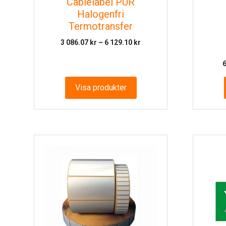
Cablelabel PUR
Halogenfri
Termotransfer
Prisintervall:
3 086.07
kr
–
6 129.10
kr
3
086.07 kr
till
6
Visa produkter
129.10 kr