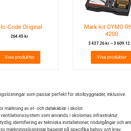
lo-Code Original
Märk-kit DYMO Rh
4200
264.45
kr
3 437.26
kr
–
3 609.12
Visa produkter
Visa produkter
ngslösningar som passar perfekt för skolbyggnader, inklusive:
ör märkning av el- och datakablar i skolor.
 ventilationssystem som används i skolornas infrastruktur.
dlig identifiering av tekniska installationer, nödutgångar och ann
sy märkningslösningar baserat på specifika behov och krav.