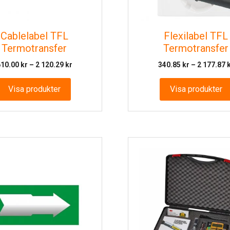
Cablelabel TFL
Flexilabel TFL
Termotransfer
Termotransfer
Prisintervall:
610.00
kr
–
2 120.29
kr
340.85
kr
–
2 177.87
610.00 kr
till
Visa produkter
Visa produkter
2
120.29 kr