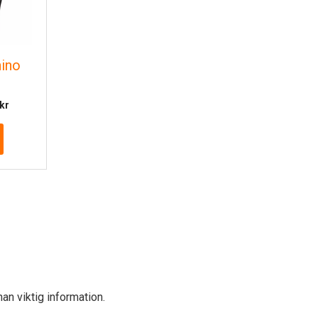
ino
Prisintervall:
kr
3
437.26 kr
till
3
609.12 kr
an viktig information.