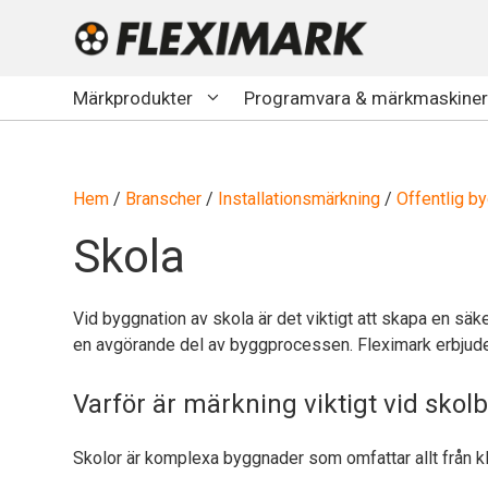
Hoppa
till
innehåll
Märkprodukter
Programvara & märkmaskiner
Hem
/
Branscher
/
Installationsmärkning
/
Offentlig b
Skola
Vid byggnation av skola är det viktigt att skapa en säker
en avgörande del av byggprocessen. Fleximark erbjude
Varför är märkning viktigt vid sko
Skolor är komplexa byggnader som omfattar allt från klass