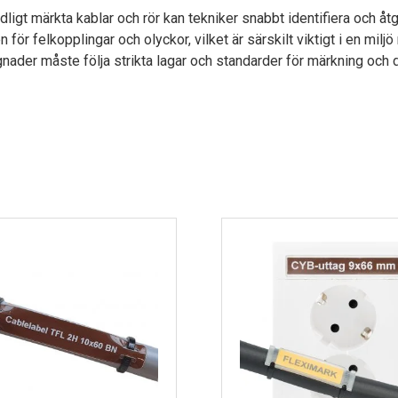
ligt märkta kablar och rör kan tekniker snabbt identifiera och åt
 för felkopplingar och olyckor, vilket är särskilt viktigt i en mi
ader måste följa strikta lagar och standarder för märkning och do