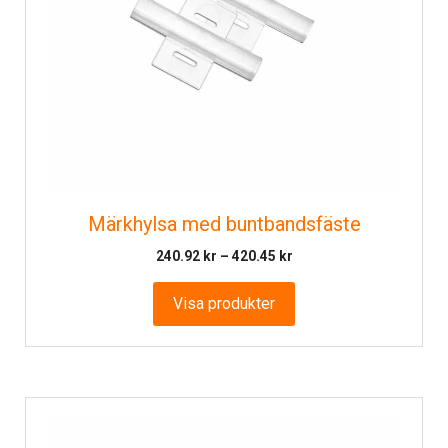
Märkhylsa med buntbandsfäste
Prisintervall:
240.92
kr
–
420.45
kr
240.92 kr
till
Visa produkter
420.45 kr