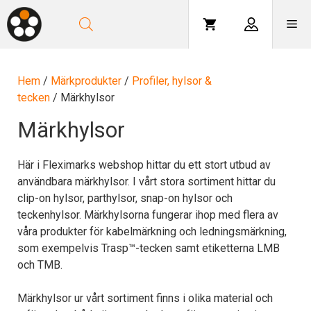
Hoppa
till
Me
innehåll
Hem
/
Märkprodukter
/
Profiler, hylsor &
tecken
/ Märkhylsor
Märkhylsor
Här i Fleximarks webshop hittar du ett stort utbud av
användbara märkhylsor. I vårt stora sortiment hittar du
clip-on hylsor, parthylsor, snap-on hylsor och
teckenhylsor. Märkhylsorna fungerar ihop med flera av
våra produkter för kabelmärkning och ledningsmärkning,
som exempelvis Trasp™-tecken samt etiketterna LMB
och TMB.
Märkhylsor ur vårt sortiment finns i olika material och