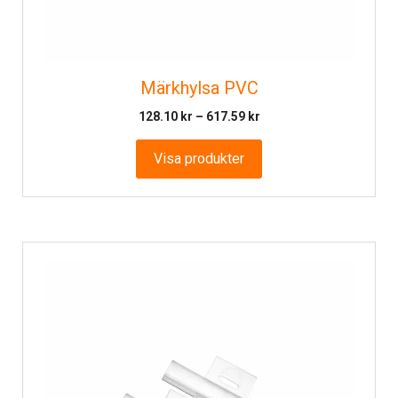
Märkhylsa PVC
Prisintervall:
128.10
kr
–
617.59
kr
128.10 kr
till
Visa produkter
617.59 kr