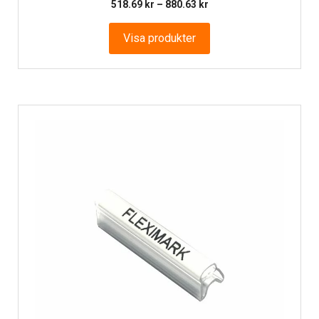
Prisintervall:
518.69
kr
–
880.63
kr
518.69 kr
till
Visa produkter
880.63 kr