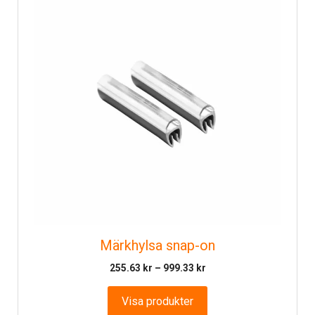
Märkhylsa snap-on
Prisintervall:
255.63
kr
–
999.33
kr
255.63 kr
till
Visa produkter
999.33 kr