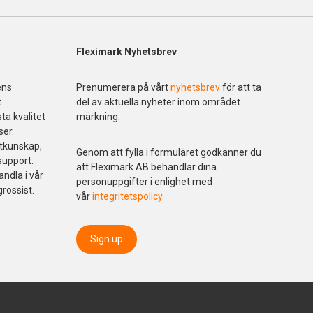
Fleximark Nyhetsbrev
ens
Prenumerera på vårt
nyhetsbrev
för att ta
.
del av aktuella nyheter inom området
ta kvalitet
märkning.
ser.
ktkunskap,
Genom att fylla i formuläret godkänner du
support.
att Fleximark AB behandlar dina
andla i vår
personuppgifter i enlighet med
grossist.
vår
integritetspolicy
.
Sign up