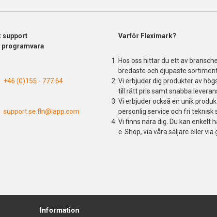
k support
Varför Fleximark?
& programvara
Hos oss hittar du ett av bransch
bredaste och djupaste sortiment
+46 (0)155 - 777 64
Vi erbjuder dig produkter av högs
till rätt pris samt snabba leveran
Vi erbjuder också en unik produ
support.se.fln@lapp.com
personlig service och fri teknisk 
Vi finns nära dig. Du kan enkelt h
e-Shop, via våra säljare eller via 
Information