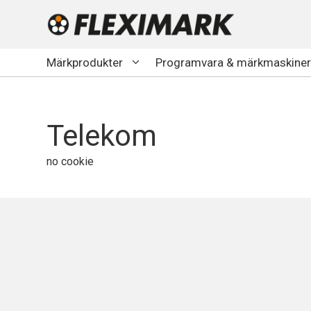
Hoppa
till
innehåll
Märkprodukter
Programvara & märkmaskiner
Telekom
no cookie