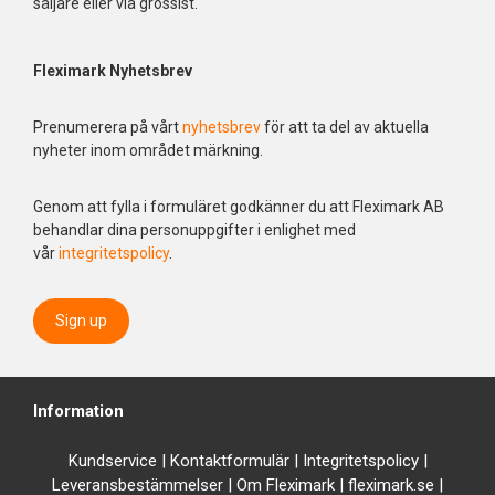
säljare eller via grossist.
Fleximark Nyhetsbrev
Prenumerera på vårt
nyhetsbrev
för att ta del av aktuella
nyheter inom området märkning.
Genom att fylla i formuläret godkänner du att Fleximark AB
behandlar dina personuppgifter i enlighet med
vår
integritetspolicy
.
Sign up
Information
Kundservice
|
Kontaktformulär
|
Integrit
etspolicy
|
Leveransbestämmelser
|
Om Fleximark
|
fleximark.se
|