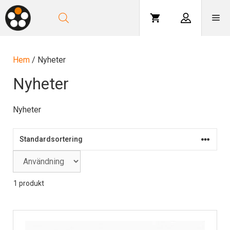
Hoppa
till
Me
innehåll
Hem
/ Nyheter
Nyheter
Nyheter
1 produkt