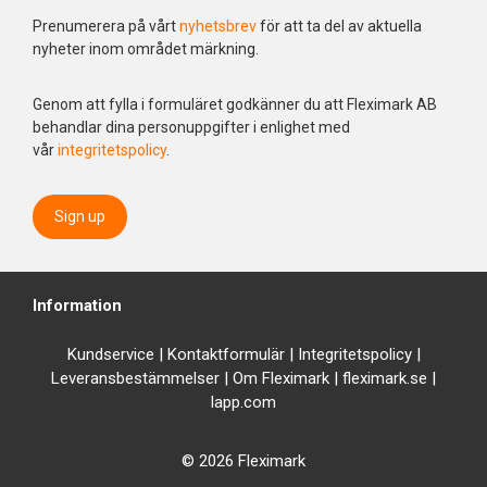
Prenumerera på vårt
nyhetsbrev
för att ta del av aktuella
nyheter inom området märkning.
Genom att fylla i formuläret godkänner du att Fleximark AB
behandlar dina personuppgifter i enlighet med
vår
integritetspolicy
.
Sign up
Information
Kundservice
|
Kontaktformulär
|
Integrit
etspolicy
|
Leveransbestämmelser
|
Om Fleximark
|
fleximark.se
|
lapp.com
© 2026 Fleximark