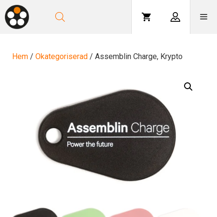
Hoppa
till
Me
innehåll
Hem
/
Okategoriserad
/ Assemblin Charge, Krypto