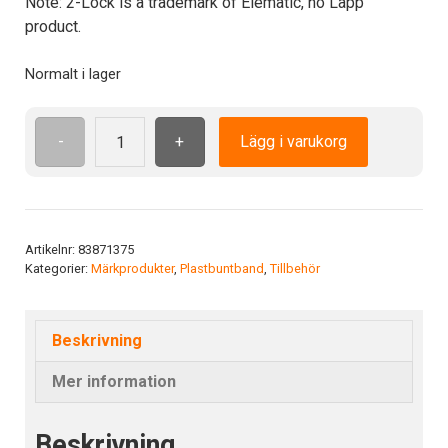
Note: 2-Lock is a trademark of Elematic, no Lapp
product.
Normalt i lager
-
+
Lägg i varukorg
Cable
tie
2-
Lock
200x4.5
Artikelnr:
83871375
Kategorier:
Märkprodukter
,
Plastbuntband
,
Tillbehör
mm
BK
mängd
Beskrivning
Mer information
Beskrivning