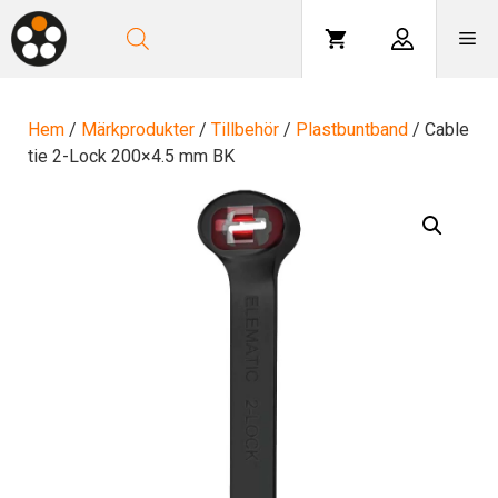
Hoppa
till
Me
innehåll
Hem
/
Märkprodukter
/
Tillbehör
/
Plastbuntband
/ Cable
tie 2-Lock 200×4.5 mm BK