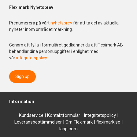
Fleximark Nyhetsbrev
Prenumerera på vårt
nyhetsbrev
för att ta del av aktuella
nyheter inom området märkning.
Genom att fylla i formuläret godkänner du att Fleximark AB
behandlar dina personuppgifter i enlighet med
vår
integritetspolicy
.
Sign up
Information
Kundservice
|
Kontaktformulär
|
Integrit
etspolicy
|
Leveransbestämmelser
|
Om Fleximark
|
fleximark.se
|
lapp.com