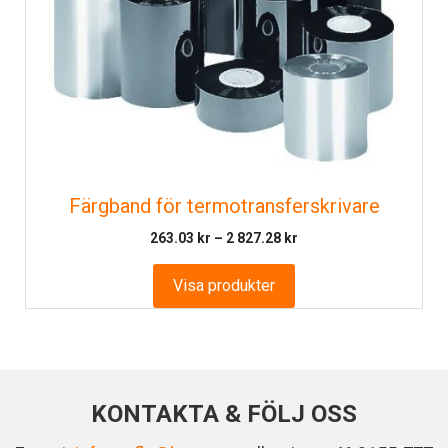
Färgband för termotransferskrivare
Prisintervall:
263.03
kr
–
2 827.28
kr
263.03 kr
till
Visa produkter
2
827.28 kr
KONTAKTA & FÖLJ OSS