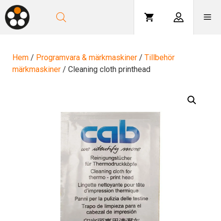
Hoppa
till
Me
innehåll
Hem
/
Programvara & märkmaskiner
/
Tillbehör
märkmaskiner
/ Cleaning cloth printhead