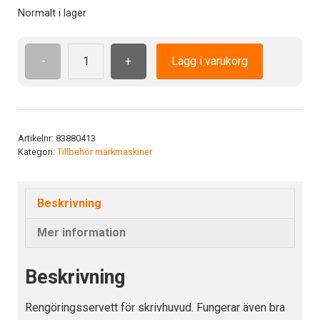
Normalt i lager
-
+
Lägg i varukorg
Cleaning
cloth
printhead
mängd
Artikelnr:
83880413
Kategori:
Tillbehör märkmaskiner
Beskrivning
Mer information
Beskrivning
Rengöringsservett för skrivhuvud. Fungerar även bra