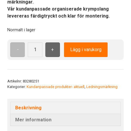
märkningar.
Vår kundanpassade organiserade krympslang
levereras färdigtryckt och klar för montering.
Normalt i lager
-
+
Lägg i varukorg
FCC
O.krymp4.8/2.4-
12.50-
halYE
mängd
Artikelnr:
83280251
Kategorier:
Kundanpassade produkter- aktuell
,
Ledningsmärkning
Beskrivning
Mer information