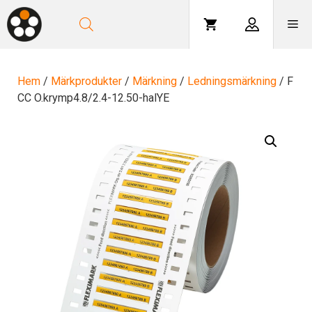
Hoppa
till
Me
innehåll
Hem
/
Märkprodukter
/
Märkning
/
Ledningsmärkning
/ F
CC O.krymp4.8/2.4-12.50-halYE