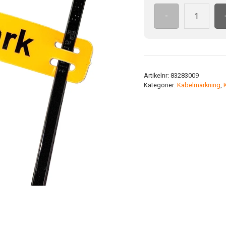
-
FCC
TFL
2H
10x60
YE
Artikelnr:
83283009
ink.buntb
Kategorier:
Kabelmärkning
,
mängd