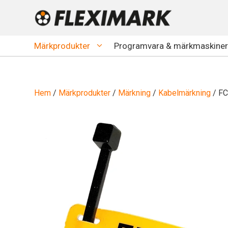
Hoppa
till
innehåll
Märkprodukter
Programvara & märkmaskiner
Hem
/
Märkprodukter
/
Märkning
/
Kabelmärkning
/ FC