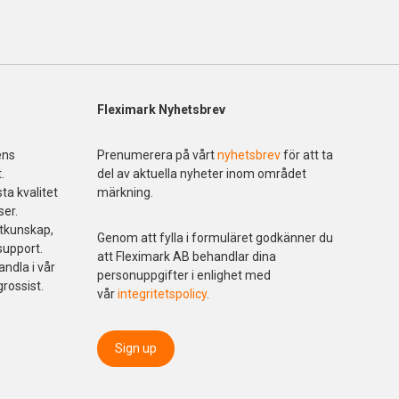
Fleximark Nyhetsbrev
ens
Prenumerera på vårt
nyhetsbrev
för att ta
.
del av aktuella nyheter inom området
ta kvalitet
märkning.
ser.
ktkunskap,
Genom att fylla i formuläret godkänner du
support.
att Fleximark AB behandlar dina
andla i vår
personuppgifter i enlighet med
grossist.
vår
integritetspolicy
.
Sign up