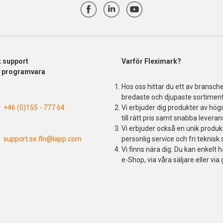
k support
Varför Fleximark?
& programvara
Hos oss hittar du ett av bransch
bredaste och djupaste sortiment
+46 (0)155 - 777 64
Vi erbjuder dig produkter av högs
till rätt pris samt snabba leveran
Vi erbjuder också en unik produ
support.se.fln@lapp.com
personlig service och fri teknisk 
Vi finns nära dig. Du kan enkelt h
e-Shop, via våra säljare eller via 