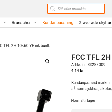
Produktsökning
Branscher
Kundanpassning
Graverade skyltar
C TFL 2H 10×60 YE ink.buntb
FCC TFL 2H 
Artikelnr: 83283009
4.14
kr
Kundanpassad märkning 
så som sjukhus, skolor,
Normalt i lager