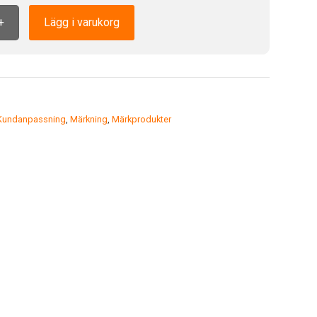
+
Lägg i varukorg
Kundanpassning
,
Märkning
,
Märkprodukter