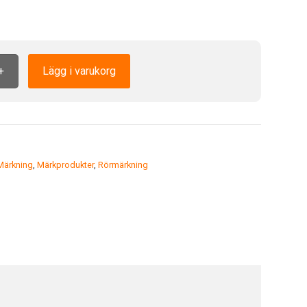
+
Lägg i varukorg
Märkning
,
Märkprodukter
,
Rörmärkning