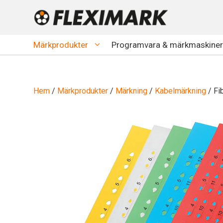
Hoppa
till
innehåll
Märkprodukter
Programvara & märkmaskiner
Hem
/
Märkprodukter
/
Märkning
/
Kabelmärkning
/ Fi