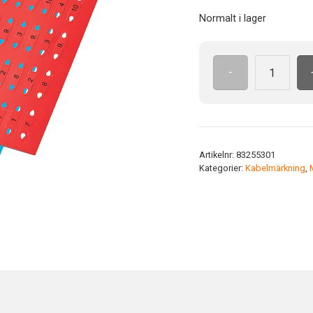
Normalt i lager
-
Fibermärkning
13-
24x5set
BU
Färg:
Artikelnr:
83255301
Blå
Kategorier:
Kabelmärkning
,
mängd