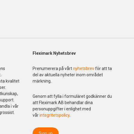
Fleximark Nyhetsbrev
ens
Prenumerera på vårt
nyhetsbrev
för att ta
.
del av aktuella nyheter inom området
ta kvalitet
märkning.
ser.
ktkunskap,
Genom att fylla i formuläret godkänner du
support.
att Fleximark AB behandlar dina
andla i vår
personuppgifter i enlighet med
grossist.
vår
integritetspolicy
.
Sign up