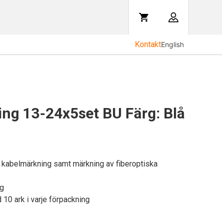
Kontakt
English
ng 13-24x5set BU Färg: Blå
h kabelmärkning samt märkning av fiberoptiska
ng
10 ark i varje förpackning