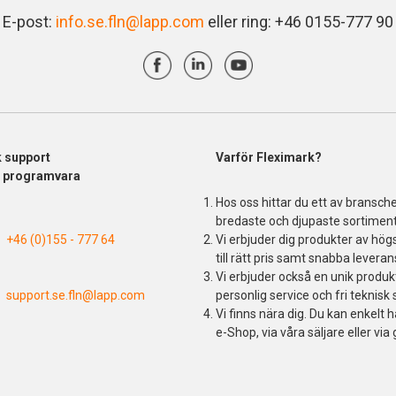
E-post:
info.se.fln@lapp.com
eller ring: +46 0155-777 90
k support
Varför Fleximark?
& programvara
Hos oss hittar du ett av bransch
bredaste och djupaste sortiment
+46 (0)155 - 777 64
Vi erbjuder dig produkter av högs
till rätt pris samt snabba leveran
Vi erbjuder också en unik produ
support.se.fln@lapp.com
personlig service och fri teknisk 
Vi finns nära dig. Du kan enkelt h
e-Shop, via våra säljare eller via 