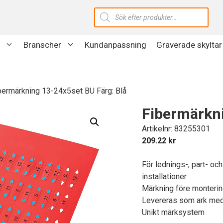
Produktsökning
Branscher
Kundanpassning
Graverade skyltar
bermärkning 13-24x5set BU Färg: Blå
Fibermärkni
Artikelnr: 83255301
209.22
kr
För lednings-, part- oc
installationer
Märkning före monteri
Levereras som ark med 
Unikt märksystem