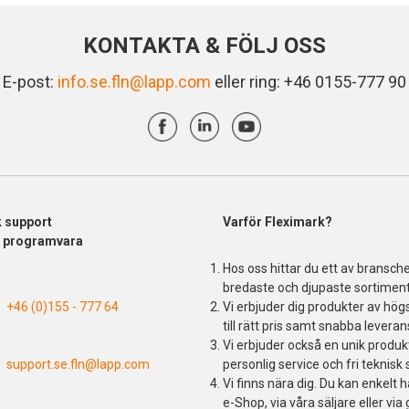
KONTAKTA & FÖLJ OSS
E-post:
info.se.fln@lapp.com
eller ring: +46 0155-777 90
k support
Varför Fleximark?
& programvara
Hos oss hittar du ett av bransch
bredaste och djupaste sortiment
+46 (0)155 - 777 64
Vi erbjuder dig produkter av högs
till rätt pris samt snabba leveran
Vi erbjuder också en unik produ
support.se.fln@lapp.com
personlig service och fri teknisk 
Vi finns nära dig. Du kan enkelt h
e-Shop, via våra säljare eller via 