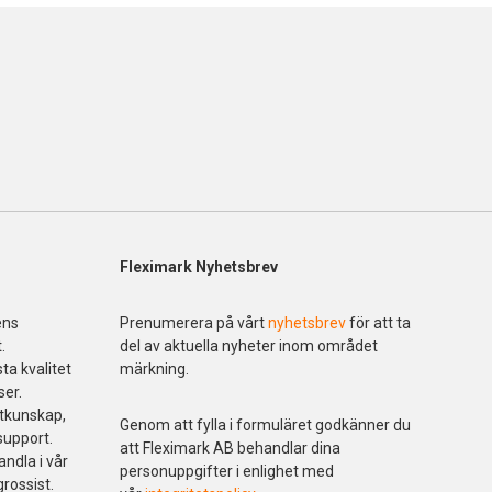
Fleximark Nyhetsbrev
ens
Prenumerera på vårt
nyhetsbrev
för att ta
.
del av aktuella nyheter inom området
ta kvalitet
märkning.
ser.
ktkunskap,
Genom att fylla i formuläret godkänner du
support.
att Fleximark AB behandlar dina
andla i vår
personuppgifter i enlighet med
grossist.