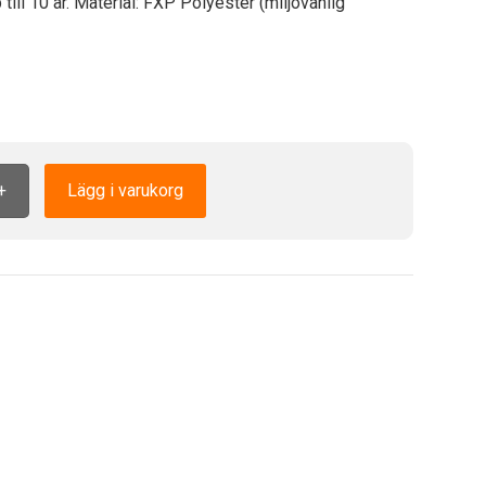
ill 10 år. Material: FXP Polyester (miljövänlig
+
Lägg i varukorg