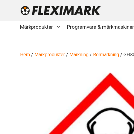
Hoppa
till
innehåll
Märkprodukter
Programvara & märkmaskiner
Hem
/
Märkprodukter
/
Märkning
/
Rörmärkning
/ GHS0