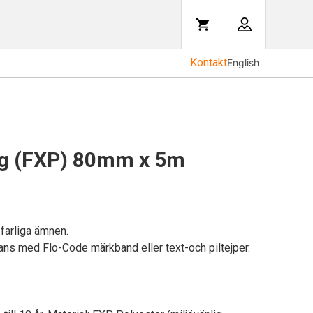
Kontakt
English
ig (FXP) 80mm x 5m
farliga ämnen.
ns med Flo-Code märkband eller text-och piltejper.