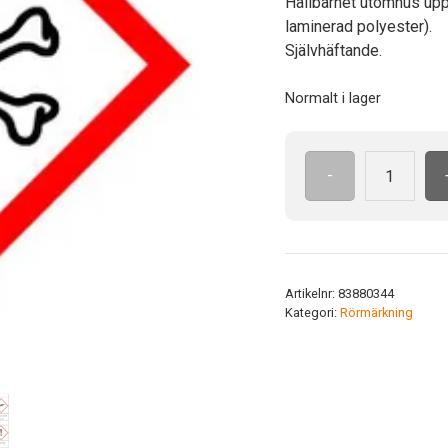
Hållbarhet utomhus upp t
laminerad polyester).
Självhäftande.
Normalt i lager
-
GHS06
Giftig
(FXP)
80mm
x
Artikelnr:
83880344
5m
Kategori:
Rörmärkning
mängd