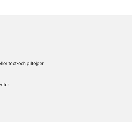
r text-och piltejper.
ster.