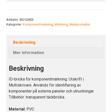
bricka
90x40
vit
pvc
Artikelnr:
83252803
Kategorier:
Komponentmärkning
,
Märkning
,
Märkprodukter
mängd
Beskrivning
Mer information
Beskrivning
ID-bricka för komponentmärkning. Utskrift i
Multiskrivare. Används för identifiering av
komponenter på externa paneler och utrustningar.
Tillbehör: transparent täckbricka.
Material:
PVC