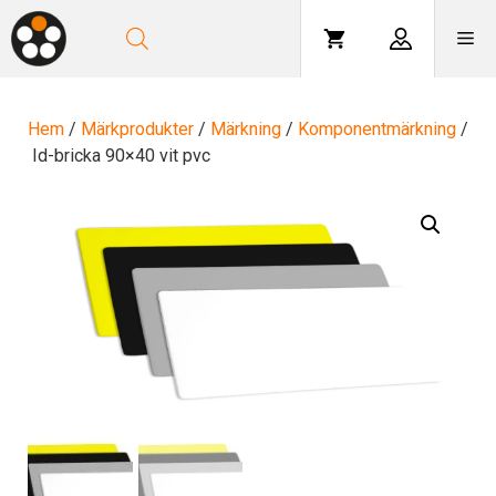
Hoppa
till
Me
innehåll
Hem
/
Märkprodukter
/
Märkning
/
Komponentmärkning
/
Id-bricka 90×40 vit pvc