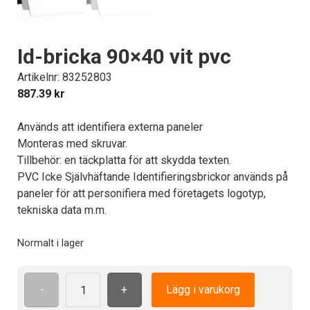
Id-bricka 90×40 vit pvc
Artikelnr: 83252803
887.39
kr
Används att identifiera externa paneler
Monteras med skruvar.
Tillbehör: en täckplatta för att skydda texten.
PVC Icke Självhäftande Identifieringsbrickor används på
paneler för att personifiera med företagets logotyp,
tekniska data m.m.
Normalt i lager
-
+
Lägg i varukorg
Id-