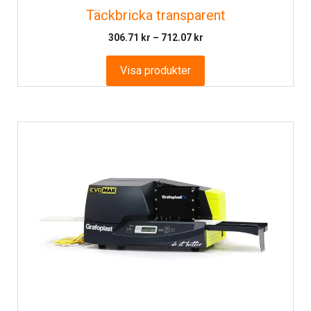
Täckbricka transparent
Prisintervall:
306.71
kr
–
712.07
kr
306.71 kr
till
Visa produkter
712.07 kr