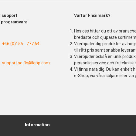
k support
Varför Fleximark?
& programvara
Hos oss hittar du ett av bransch
bredaste och djupaste sortiment
+46 (0)155 - 777 64
Vi erbjuder dig produkter av högs
till rätt pris samt snabba leveran
Vi erbjuder också en unik produ
support.se.fln@lapp.com
personlig service och fri teknisk 
Vi finns nära dig. Du kan enkelt h
e-Shop, via våra säljare eller via 
Information