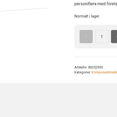
personifiera med företa
Normalt i lager
-
Id-
bricka
sjä.h.100x60
vit
pvc
Artikelnr:
83252955
Självhäftande
Kategorier:
Komponentmärk
mängd