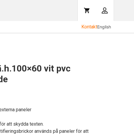
Kontakt
English
ä.h.100×60 vit pvc
de
 externa paneler
 för att skydda texten.
ifieringsbrickor används på paneler för att