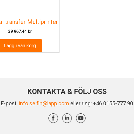
l transfer Multiprinter
39 967.44
kr
Lägg i varukorg
KONTAKTA & FÖLJ OSS
E-post:
info.se.fln@lapp.com
eller ring: +46 0155-777 90