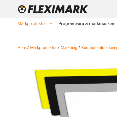
Hoppa
till
innehåll
Märkprodukter
Programvara & märkmaskiner
Hem
/
Märkprodukter
/
Märkning
/
Komponentmärknin