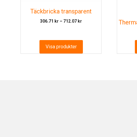
Täckbricka transparent
Prisintervall:
306.71
kr
–
712.07
kr
Therma
306.71 kr
till
712.07 kr
Visa produkter