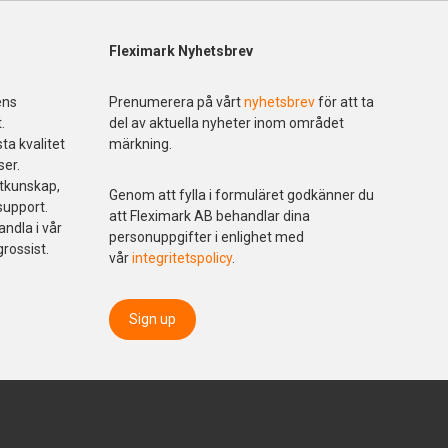
Fleximark Nyhetsbrev
ens
Prenumerera på vårt
nyhetsbrev
för att ta
.
del av aktuella nyheter inom området
ta kvalitet
märkning.
ser.
ktkunskap,
Genom att fylla i formuläret godkänner du
support.
att Fleximark AB behandlar dina
andla i vår
personuppgifter i enlighet med
grossist.
vår
integritetspolicy
.
Sign up