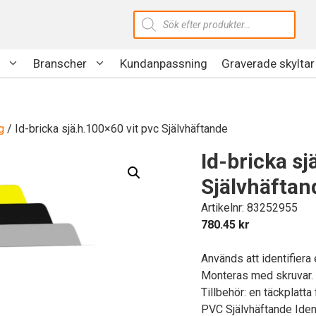
Produktsökning
Branscher
Kundanpassning
Graverade skyltar
g
/ Id-bricka sjä.h.100×60 vit pvc Självhäftande
Id-bricka sj
Självhäftan
Artikelnr: 83252955
780.45
kr
Används att identifiera
Monteras med skruvar.
Tillbehör: en täckplatta
PVC Självhäftande Ident