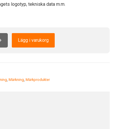
gets logotyp, tekniska data m.m.
+
Lägg i varukorg
ning
,
Märkning
,
Märkprodukter