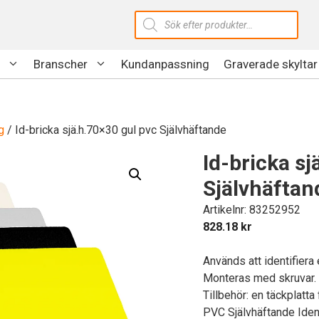
Produktsökning
Branscher
Kundanpassning
Graverade skyltar
g
/ Id-bricka sjä.h.70×30 gul pvc Självhäftande
Id-bricka sj
Självhäftan
Artikelnr: 83252952
828.18
kr
Används att identifiera
Monteras med skruvar.
Tillbehör: en täckplatta
PVC Självhäftande Ident