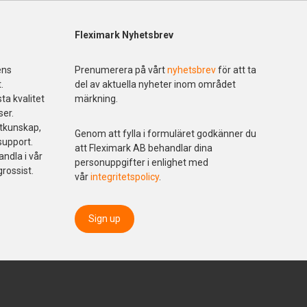
Fleximark Nyhetsbrev
ens
Prenumerera på vårt
nyhetsbrev
för att ta
.
del av aktuella nyheter inom området
ta kvalitet
märkning.
ser.
ktkunskap,
Genom att fylla i formuläret godkänner du
support.
att Fleximark AB behandlar dina
andla i vår
personuppgifter i enlighet med
grossist.
vår
integritetspolicy
.
Sign up