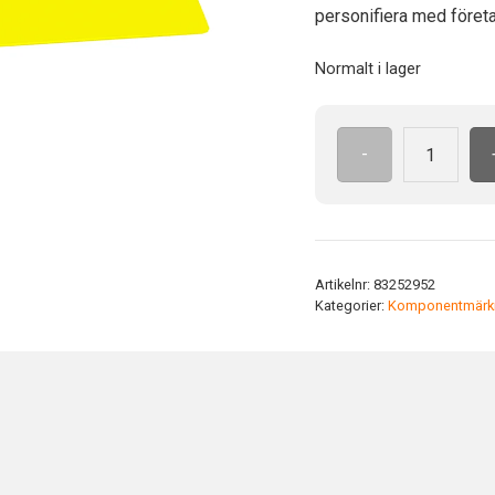
personifiera med företa
Normalt i lager
-
Id-
bricka
sjä.h.70x30
gul
pvc
Artikelnr:
83252952
Självhäftande
Kategorier:
Komponentmärk
mängd