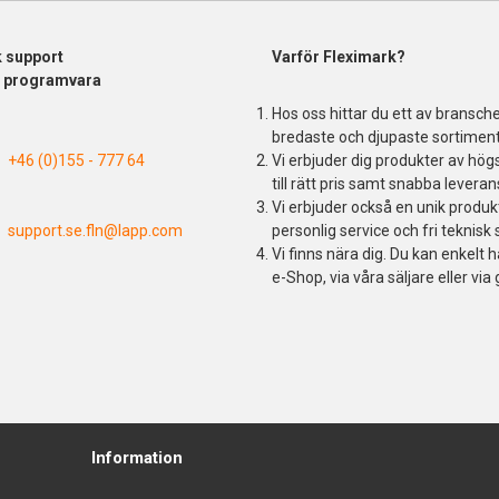
k support
Varför Fleximark?
& programvara
Hos oss hittar du ett av bransch
bredaste och djupaste sortiment
+46 (0)155 - 777 64
Vi erbjuder dig produkter av högs
till rätt pris samt snabba leveran
Vi erbjuder också en unik produ
support.se.fln@lapp.com
personlig service och fri teknisk 
Vi finns nära dig. Du kan enkelt h
e-Shop, via våra säljare eller via 
Information