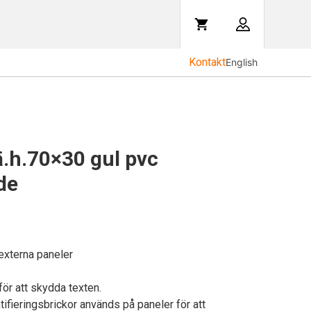
Kontakt
English
ä.h.70×30 gul pvc
de
 externa paneler
 för att skydda texten.
ifieringsbrickor används på paneler för att