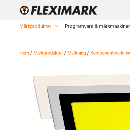
Hoppa
till
innehåll
Märkprodukter
Programvara & märkmaskiner
Hem
/
Märkprodukter
/
Märkning
/
Komponentmärknin