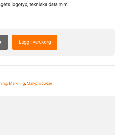
gets logotyp, tekniska data m.m.
+
Lägg i varukorg
ning
,
Märkning
,
Märkprodukter