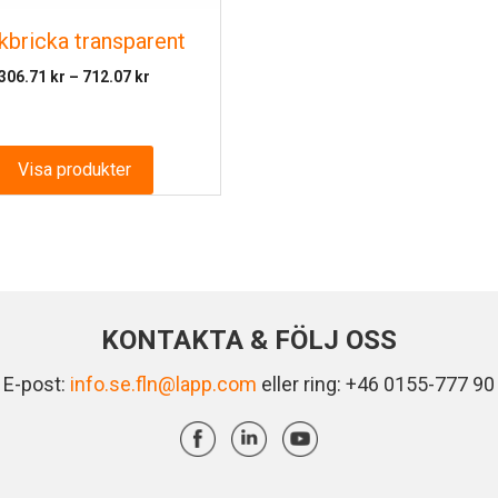
kbricka transparent
Prisintervall:
306.71
kr
–
712.07
kr
306.71 kr
till
712.07 kr
Visa produkter
KONTAKTA & FÖLJ OSS
E-post:
info.se.fln@lapp.com
eller ring: +46 0155-777 90