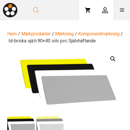
Hoppa
till
Me
innehåll
Hem
/
Märkprodukter
/
Märkning
/
Komponentmärkning
/
Id-bricka sjä.h.90×40 silv pvc Självhäftande