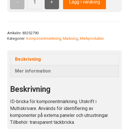
-
+
Lägg i varukorg
Id-
bricka
sjä.h.90x40
silv
pvc
Artikelnr:
83252790
Kategorier:
Komponentmärkning
,
Märkning
,
Märkprodukter
Självhäftande
mängd
Beskrivning
Mer information
Beskrivning
ID-bricka för komponentmärkning. Utskrift i
Multiskrivare. Används för identifiering av
komponenter på externa paneler och utrustningar.
Tillbehör: transparent täckbricka.