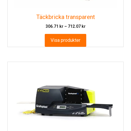
Täckbricka transparent
Prisintervall:
306.71
kr
–
712.07
kr
306.71 kr
till
Visa produkter
712.07 kr