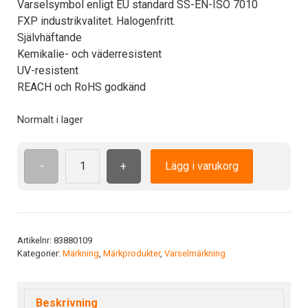
Varselsymbol enligt EU standard SS-EN-ISO 7010
FXP industrikvalitet. Halogenfritt.
Självhäftande
Kemikalie- och väderresistent
UV-resistent
REACH och RoHS godkänd
Normalt i lager
-
+
Lägg i varukorg
ISO7010
M002
ADH
25mm
Läs
Artikelnr:
83880109
Kategorier:
Märkning
,
Märkprodukter
,
Varselmärkning
bruksanvisningen
mängd
Beskrivning