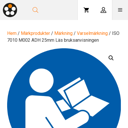
Hoppa
till
Me
innehåll
Hem
/
Märkprodukter
/
Märkning
/
Varselmärkning
/ ISO
7010 M002 ADH 25mm Läs bruksanvisningen