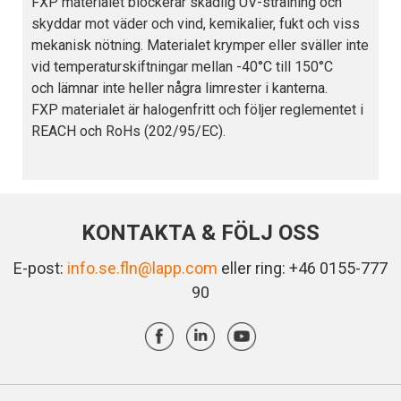
FXP materialet blockerar skadlig UV-strålning och
skyddar mot väder och vind, kemikalier, fukt och viss
mekanisk nötning. Materialet krymper eller sväller inte
vid temperaturskiftningar mellan -40°C till 150°C
och lämnar inte heller några limrester i kanterna.
FXP materialet är halogenfritt och följer reglementet i
REACH och RoHs (202/95/EC).
KONTAKTA & FÖLJ OSS
E-post:
info.se.fln@lapp.com
eller ring: +46 0155-777
90