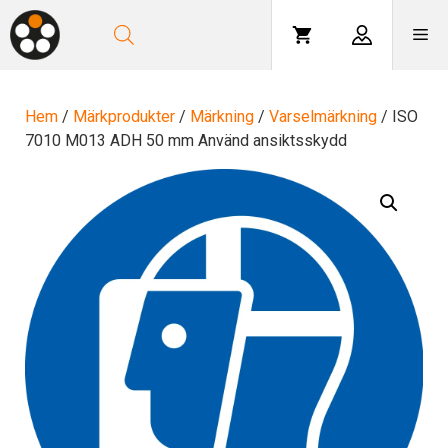
Hoppa
till
Me
innehåll
Hem
/
Märkprodukter
/
Märkning
/
Varselmärkning
/ ISO
7010 M013 ADH 50 mm Använd ansiktsskydd