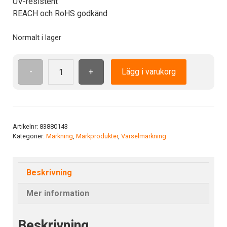
UV-resistent
REACH och RoHS godkänd
Normalt i lager
-
+
Lägg i varukorg
ISO7010
M013
ADH
50
mm
Artikelnr:
83880143
Kategorier:
Märkning
,
Märkprodukter
,
Varselmärkning
Använd
ansiktsskydd
mängd
Beskrivning
Mer information
Beskrivning