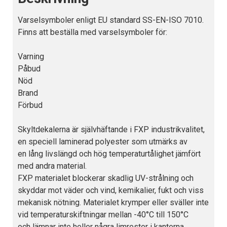
Varselsymboler enligt EU standard SS-EN-ISO 7010.
Finns att beställa med varselsymboler för:
Varning
Påbud
Nöd
Brand
Förbud
Skyltdekalerna är självhäftande i FXP industrikvalitet,
en speciell laminerad polyester som utmärks av
en lång livslängd och hög temperaturtålighet jämfört
med andra material.
FXP materialet blockerar skadlig UV-strålning och
skyddar mot väder och vind, kemikalier, fukt och viss
mekanisk nötning. Materialet krymper eller sväller inte
vid temperaturskiftningar mellan -40°C till 150°C
och lämnar inte heller några limrester i kanterna.