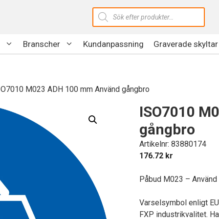
Produktsökning
Branscher
Kundanpassning
Graverade skyltar
SO7010 M023 ADH 100 mm Använd gångbro
ISO7010 M
gångbro
Artikelnr: 83880174
176.72
kr
Påbud M023 – Använd 
Varselsymbol enligt E
FXP industrikvalitet. Ha