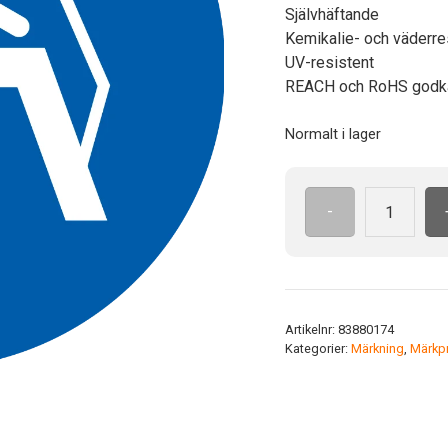
Självhäftande
Kemikalie- och väderre
UV-resistent
REACH och RoHS godk
Normalt i lager
-
ISO7010
M023
ADH
100
mm
Artikelnr:
83880174
Använd
Kategorier:
Märkning
,
Märkpr
gångbro
mängd