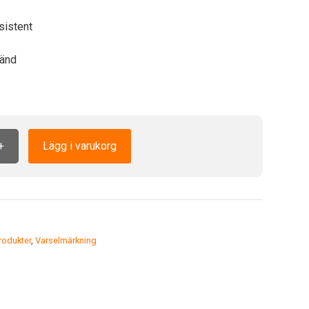
sistent
änd
+
Lägg i varukorg
odukter
,
Varselmärkning