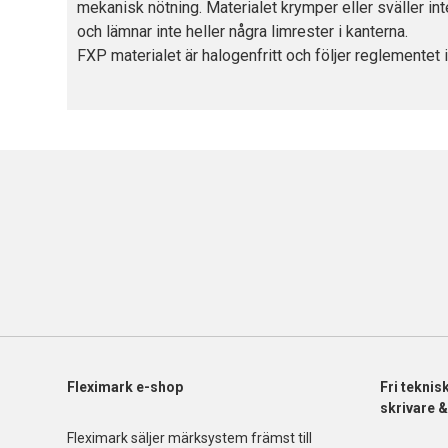
mekanisk nötning. Materialet krymper eller sväller int
och lämnar inte heller några limrester i kanterna.
FXP materialet är halogenfritt och följer reglemente
Fleximark e-shop
Fri
teknis
skrivare 
Fleximark säljer märksystem främst till