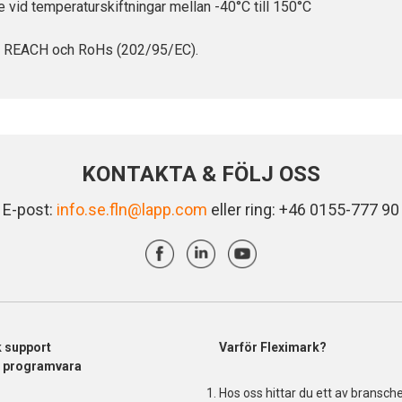
e vid temperaturskiftningar mellan -40°C till 150°C
t i REACH och RoHs (202/95/EC).
KONTAKTA & FÖLJ OSS
E-post:
info.se.fln@lapp.com
eller ring: +46 0155-777 90
k support
Varför Fleximark?
& programvara
Hos oss hittar du ett av bransch