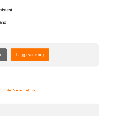
sistent
änd
+
Lägg i varukorg
odukter
,
Varselmärkning