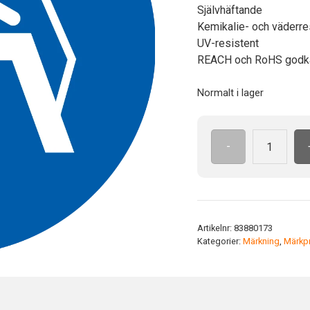
Självhäftande
Kemikalie- och väderre
UV-resistent
REACH och RoHS godk
Normalt i lager
-
ISO7010
M023
ADH
50
mm
Artikelnr:
83880173
Använd
Kategorier:
Märkning
,
Märkpr
gångbro
mängd