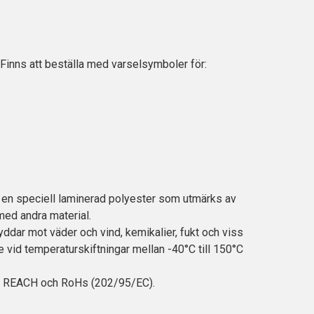
inns att beställa med varselsymboler för:
t, en speciell laminerad polyester som utmärks av
med andra material.
ddar mot väder och vind, kemikalier, fukt och viss
e vid temperaturskiftningar mellan -40°C till 150°C
t i REACH och RoHs (202/95/EC).