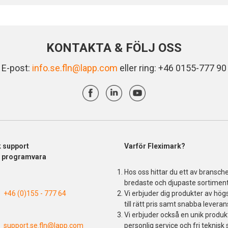
KONTAKTA & FÖLJ OSS
E-post:
info.se.fln@lapp.com
eller ring: +46 0155-777 90
k support
Varför Fleximark?
& programvara
Hos oss hittar du ett av bransch
bredaste och djupaste sortiment
+46 (0)155 - 777 64
Vi erbjuder dig produkter av högs
till rätt pris samt snabba leveran
Vi erbjuder också en unik produ
support.se.fln@lapp.com
personlig service och fri teknisk 