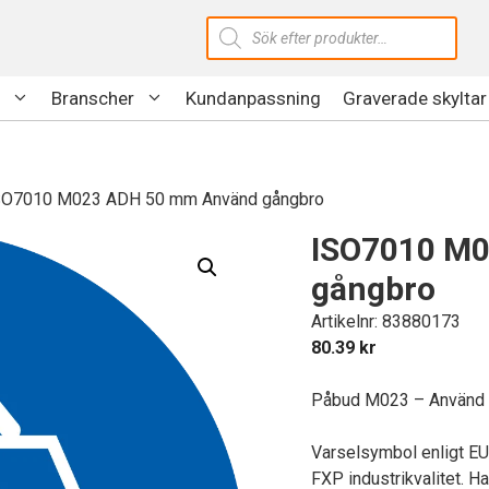
Produktsökning
Branscher
Kundanpassning
Graverade skyltar
SO7010 M023 ADH 50 mm Använd gångbro
ISO7010 M
gångbro
Artikelnr: 83880173
80.39
kr
Påbud M023 – Använd 
Varselsymbol enligt E
FXP industrikvalitet. Ha