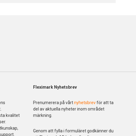
Fleximark Nyhetsbrev
ens
Prenumerera på vårt
nyhetsbrev
för att ta
.
del av aktuella nyheter inom området
ta kvalitet
märkning.
ser.
ktkunskap,
Genom att fylla i formuläret godkänner du
support.