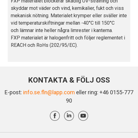
FXP materialet blockerar skadlig UV-strålning och
skyddar mot väder och vind, kemikalier, fukt och viss
mekanisk nötning. Materialet krymper eller sväller inte
vid temperaturskiftningar mellan -40°C till 150°C
och lämnar inte heller några limrester i kanterna.
FXP materialet är halogenfritt och följer reglementet i
REACH och RoHs (202/95/EC).
KONTAKTA & FÖLJ OSS
E-post:
info.se.fln@lapp.com
eller ring: +46 0155-777
90