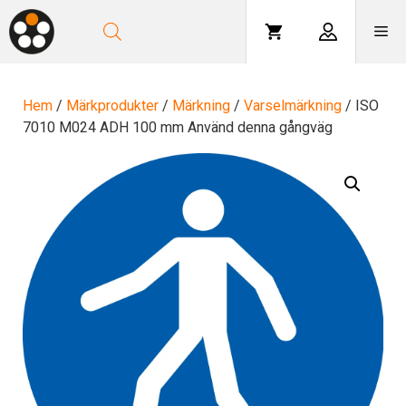
Hoppa
till
Me
innehåll
Hem
/
Märkprodukter
/
Märkning
/
Varselmärkning
/ ISO
7010 M024 ADH 100 mm Använd denna gångväg