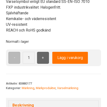
Varselsymbol enligt EU standard SS-EN-ISO 7010
FXP industrikvalitet. Halogenfritt.
Självhäftande
Kemikalie- och väderresistent
UV-resistent
REACH och RoHS godkänd
Normalt i lager
-
+
Lägg i varukorg
ISO7010
M024
ADH
100
mm
Artikelnr:
83880177
Kategorier:
Märkning
,
Märkprodukter
,
Varselmärkning
Använd
denna
gångväg
Beskrivning
mängd