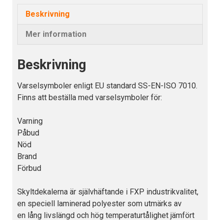
för
Beskrivning
barn
mängd
Mer information
Beskrivning
Varselsymboler enligt EU standard SS-EN-ISO 7010.
Finns att beställa med varselsymboler för:
Varning
Påbud
Nöd
Brand
Förbud
Skyltdekalerna är självhäftande i FXP industrikvalitet,
en speciell laminerad polyester som utmärks av
en lång livslängd och hög temperaturtålighet jämfört