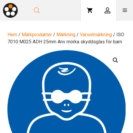
Hoppa
till
Me
innehåll
Hem
/
Märkprodukter
/
Märkning
/
Varselmärkning
/ ISO
7010 M025 ADH 25mm Anv mörka skyddsglas för barn