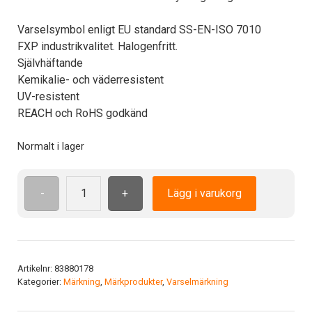
Varselsymbol enligt EU standard SS-EN-ISO 7010
FXP industrikvalitet. Halogenfritt.
Självhäftande
Kemikalie- och väderresistent
UV-resistent
REACH och RoHS godkänd
Normalt i lager
-
+
Lägg i varukorg
ISO7010
M025
ADH
25mm
Anv
Artikelnr:
83880178
Kategorier:
Märkning
,
Märkprodukter
,
Varselmärkning
mörka
skyddsglas