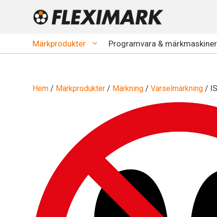
Hoppa
till
innehåll
Märkprodukter
Programvara & märkmaskiner
Hem
/
Märkprodukter
/
Märkning
/
Varselmärkning
/ I