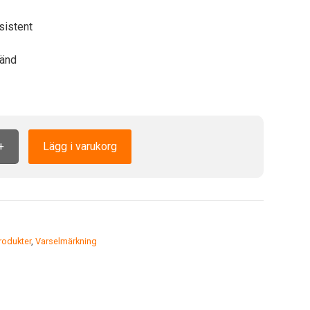
sistent
änd
+
Lägg i varukorg
odukter
,
Varselmärkning