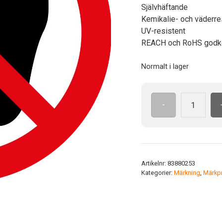
Självhäftande
Kemikalie- och väderre
UV-resistent
REACH och RoHS godk
Normalt i lager
-
ISO7010
P024
ADH
25mm
Trampa
Artikelnr:
83880253
ej
Kategorier:
Märkning
,
Märkpr
här
mängd