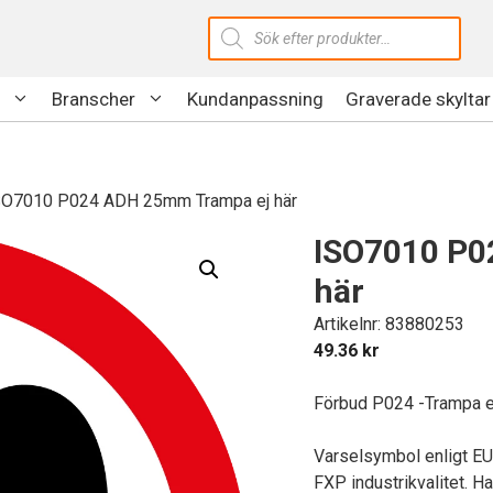
Produktsökning
Branscher
Kundanpassning
Graverade skyltar
SO7010 P024 ADH 25mm Trampa ej här
ISO7010 P0
här
Artikelnr: 83880253
49.36
kr
Förbud P024 -Trampa ej
Varselsymbol enligt E
FXP industrikvalitet. Ha