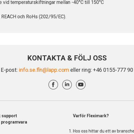
e vid temperaturskiftningar mellan -40°C till 150°C
t i REACH och RoHs (202/95/EC).
KONTAKTA & FÖLJ OSS
E-post:
info.se.fln@lapp.com
eller ring: +46 0155-777 90
k support
Varför Fleximark?
& programvara
Hos oss hittar du ett av bransch