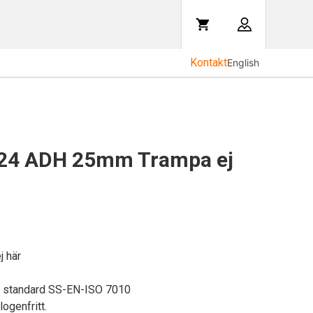
Kontakt
English
24 ADH 25mm Trampa ej
 här
U standard SS-EN-ISO 7010
logenfritt.