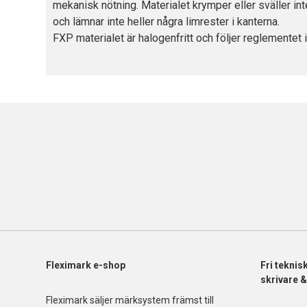
mekanisk nötning. Materialet krymper eller sväller int
och lämnar inte heller några limrester i kanterna.
FXP materialet är halogenfritt och följer reglemente
Fleximark e-shop
Fri
teknis
skrivare 
Fleximark säljer märksystem främst till