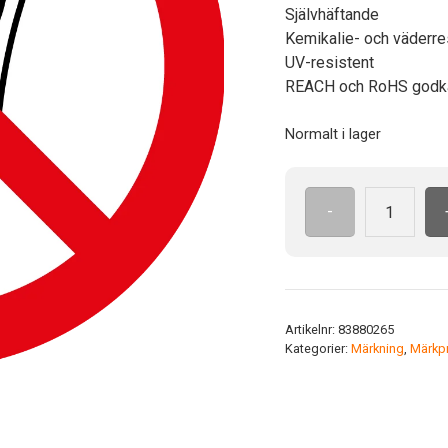
Självhäftande
Kemikalie- och väderre
UV-resistent
REACH och RoHS godk
Normalt i lager
-
ISO7010
P028
ADH
25mm
Använd
Artikelnr:
83880265
ej
Kategorier:
Märkning
,
Märkpr
handskar
mängd