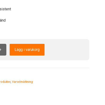
sistent
änd
+
Lägg i varukorg
odukter
,
Varselmärkning