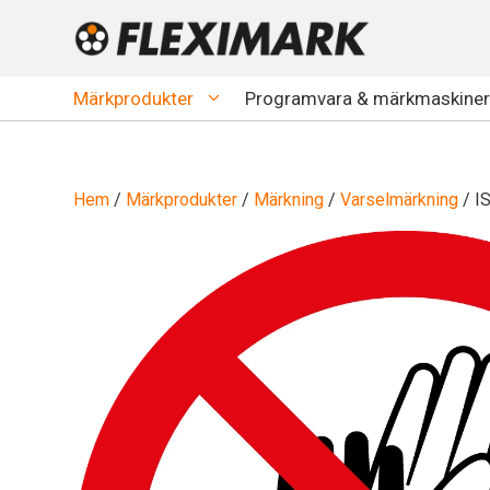
Hoppa
till
innehåll
Märkprodukter
Programvara & märkmaskiner
Hem
/
Märkprodukter
/
Märkning
/
Varselmärkning
/ I