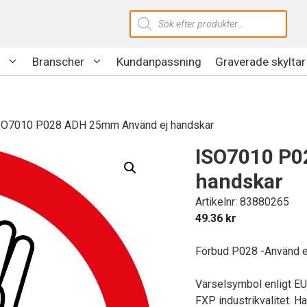
Produktsökning
Branscher
Kundanpassning
Graverade skyltar
SO7010 P028 ADH 25mm Använd ej handskar
ISO7010 P0
handskar
Artikelnr: 83880265
49.36
kr
Förbud P028 -Använd e
Varselsymbol enligt E
FXP industrikvalitet. Ha