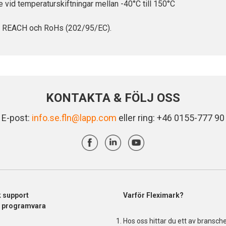
e vid temperaturskiftningar mellan -40°C till 150°C
t i REACH och RoHs (202/95/EC).
KONTAKTA & FÖLJ OSS
E-post:
info.se.fln@lapp.com
eller ring: +46 0155-777 90
k support
Varför Fleximark?
& programvara
Hos oss hittar du ett av bransch