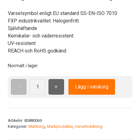
Varselsymbol enligt EU standard SS-EN-ISO 7010
FXP industrikvalitet. Halogenfritt.
Självhäftande
Kemikalie- och väderresistent
UV-resistent
REACH och RoHS godkänd
Normalt i lager
-
+
Lägg i varukorg
ISO7010
W018
ADH
100
mm
Artikelnr:
83880069
Kategorier:
Märkning
,
Märkprodukter
,
Varselmärkning
Startar
automatiskt