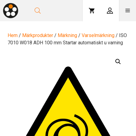
Hoppa
till
Me
innehåll
Hem
/
Märkprodukter
/
Märkning
/
Varselmärkning
/ ISO
7010 W018 ADH 100 mm Startar automatiskt u varning