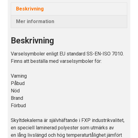
u
Beskrivning
varning
mängd
Mer information
Beskrivning
Varselsymboler enligt EU standard SS-EN-ISO 7010.
Finns att beställa med varselsymboler för:
Varning
Påbud
Nöd
Brand
Förbud
Skyltdekalerna är självhäftande i FXP industrikvalitet,
en speciell laminerad polyester som utmärks av
en lång livslängd och hög temperaturtålighet jämfört