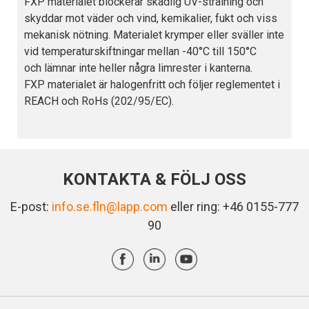
FXP materialet blockerar skadlig UV-strålning och
skyddar mot väder och vind, kemikalier, fukt och viss
mekanisk nötning. Materialet krymper eller sväller inte
vid temperaturskiftningar mellan -40°C till 150°C
och lämnar inte heller några limrester i kanterna.
FXP materialet är halogenfritt och följer reglementet i
REACH och RoHs (202/95/EC).
KONTAKTA & FÖLJ OSS
E-post:
info.se.fln@lapp.com
eller ring: +46 0155-777
90