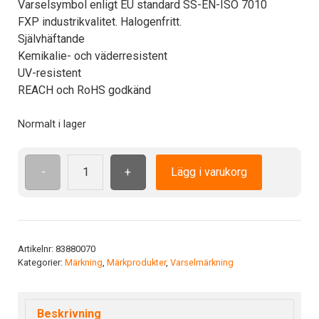
Varselsymbol enligt EU standard SS-EN-ISO 7010
FXP industrikvalitet. Halogenfritt.
Självhäftande
Kemikalie- och väderresistent
UV-resistent
REACH och RoHS godkänd
Normalt i lager
-
+
Lägg i varukorg
ISO7010
W019
ADH
25mm
Klämrisk
Artikelnr:
83880070
Kategorier:
Märkning
,
Märkprodukter
,
Varselmärkning
(kropp)
mängd
Beskrivning