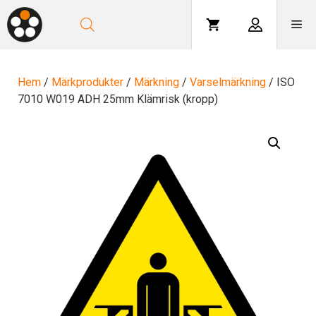
Hoppa
till
Me
innehåll
Hem
/
Märkprodukter
/
Märkning
/
Varselmärkning
/ ISO
7010 W019 ADH 25mm Klämrisk (kropp)