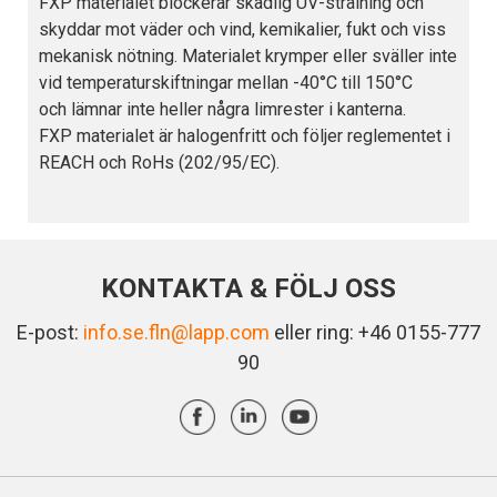
FXP materialet blockerar skadlig UV-strålning och
skyddar mot väder och vind, kemikalier, fukt och viss
mekanisk nötning. Materialet krymper eller sväller inte
vid temperaturskiftningar mellan -40°C till 150°C
och lämnar inte heller några limrester i kanterna.
FXP materialet är halogenfritt och följer reglementet i
REACH och RoHs (202/95/EC).
KONTAKTA & FÖLJ OSS
E-post:
info.se.fln@lapp.com
eller ring: +46 0155-777
90