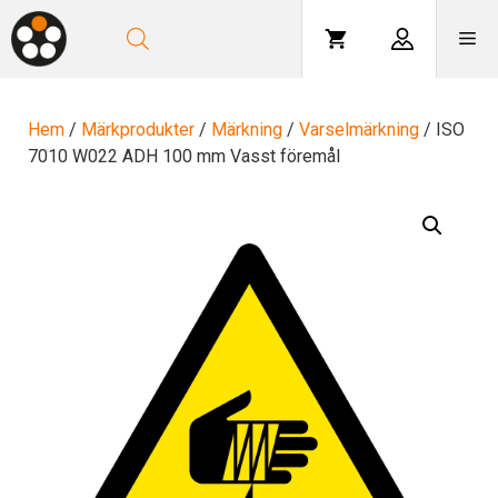
Hoppa
till
Me
innehåll
Hem
/
Märkprodukter
/
Märkning
/
Varselmärkning
/ ISO
7010 W022 ADH 100 mm Vasst föremål