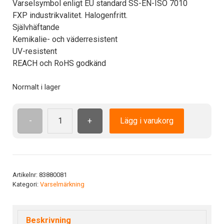
Varselsymbol enligt EU standard SS-EN-ISO 7010
FXP industrikvalitet. Halogenfritt.
Självhäftande
Kemikalie- och väderresistent
UV-resistent
REACH och RoHS godkänd
Normalt i lager
-
+
Lägg i varukorg
ISO7010
W022
ADH
100
mm
Artikelnr:
83880081
Kategori:
Varselmärkning
Vasst
föremål
mängd
Beskrivning