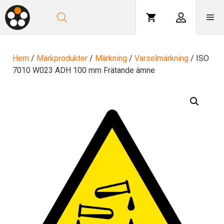
Hoppa
till
Me
innehåll
Hem
/
Märkprodukter
/
Märkning
/
Varselmärkning
/ ISO
7010 W023 ADH 100 mm Frätande ämne