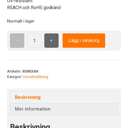
UV-resistent
REACH och RoHS godkänd
Normalt i lager
-
+
Lägg i varukorg
ISO7010
W023
ADH
100
mm
Artikelnr:
83880084
Kategori:
Varselmärkning
Frätande
ämne
mängd
Beskrivning
Mer information
Beskrivning