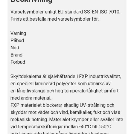
Varselsymboler enligt EU standard SS-EN-ISO 7010.
Finns att beställa med varselsymboler för:
Varning
Påbud
Nöd
Brand
Förbud
Skyltdekalerna är självhäftande i FXP industrikvalitet,
en speciell laminerad polyester som utmärks av
en lång livslängd och hög temperaturtålighet jämfört
med andra material.
FXP materialet blockerar skadlig UV-strålning och
skyddar mot väder och vind, kemikalier, fukt och viss
mekanisk nötning. Materialet krymper eller sväller inte
vid temperaturskiftningar mellan -40°C till 150°C
och lämnar inte heller några limrester i kanterna.