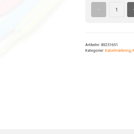
-
Krympslang
4.8
mm
transparent
mängd
Artikelnr:
83251651
Kategorier:
Kabelmärkning
,