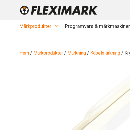
Hoppa
till
innehåll
Märkprodukter
Programvara & märkmaskiner
Hem
/
Märkprodukter
/
Märkning
/
Kabelmärkning
/ Kr