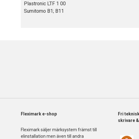
Plastronic LTF 1 00
Sumitomo B1; B11
Fleximark e-shop
Fri
teknis
skrivare 
Fleximark säljer märksystem främst till
elinstallation men även till andra