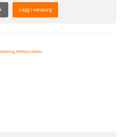
+
Lägg i varukorg
Märkning
,
Märkprodukter