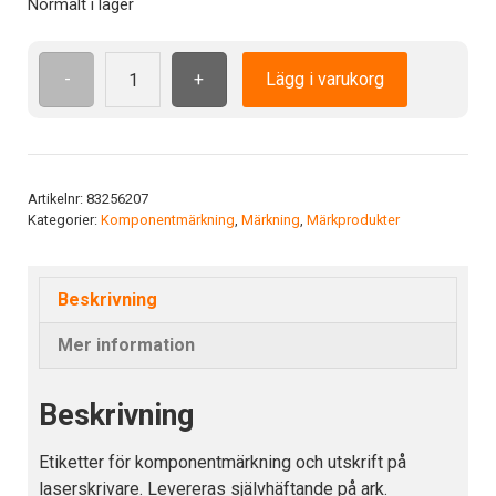
Normalt i lager
-
+
Lägg i varukorg
Etikett
LA
16.9-
7
YE
Artikelnr:
83256207
Kategorier:
Komponentmärkning
,
Märkning
,
Märkprodukter
Färg:
Gul
mängd
Beskrivning
Mer information
Beskrivning
Etiketter för komponentmärkning och utskrift på
laserskrivare. Levereras självhäftande på ark.