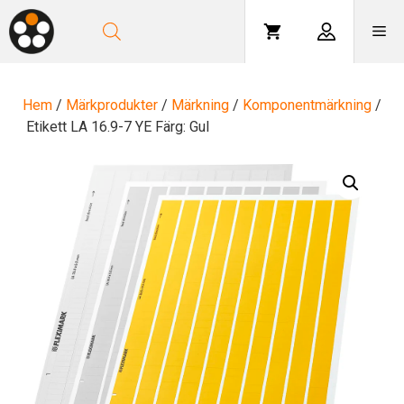
Hoppa
till
Me
innehåll
Hem
/
Märkprodukter
/
Märkning
/
Komponentmärkning
/
Etikett LA 16.9-7 YE Färg: Gul