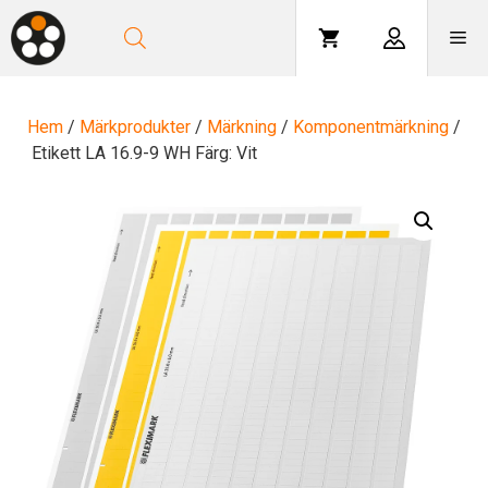
Hoppa
till
Me
innehåll
Hem
/
Märkprodukter
/
Märkning
/
Komponentmärkning
/
Etikett LA 16.9-9 WH Färg: Vit