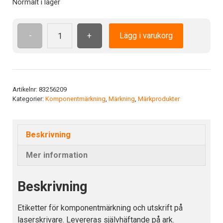
Normalt i lager
-
+
Lägg i varukorg
Etikett
LA
16.9-
9
WH
Artikelnr:
83256209
Kategorier:
Komponentmärkning
,
Märkning
,
Märkprodukter
Färg:
Vit
mängd
Beskrivning
Mer information
Beskrivning
Etiketter för komponentmärkning och utskrift på
laserskrivare. Levereras självhäftande på ark.