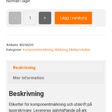
Normalt i lager
-
+
Lägg i varukorg
Etikett
LA
16-
8
SR
Artikelnr:
83256235
Kategorier:
Komponentmärkning
,
Märkning
,
Märkprodukter
Färg:
Silver
mängd
Beskrivning
Mer information
Beskrivning
Etiketter för komponentmärkning och utskrift på
laserskrivare. Levereras självhäftande på ark.