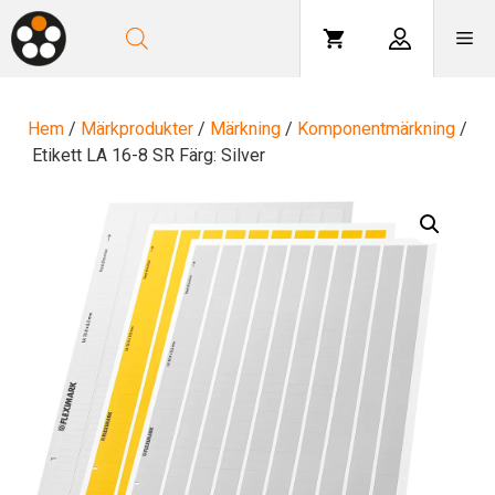
Hoppa
till
Me
innehåll
Hem
/
Märkprodukter
/
Märkning
/
Komponentmärkning
/
Etikett LA 16-8 SR Färg: Silver