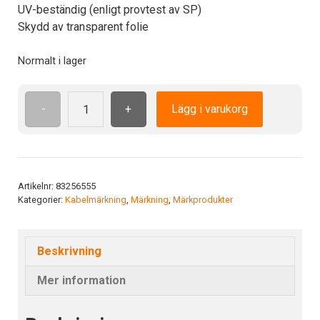
UV-beständig (enligt provtest av SP)
Skydd av transparent folie
Normalt i lager
-
+
Lägg i varukorg
LCK
70
50.0x142.5
WH
mängd
Artikelnr:
83256555
Kategorier:
Kabelmärkning
,
Märkning
,
Märkprodukter
Beskrivning
Mer information