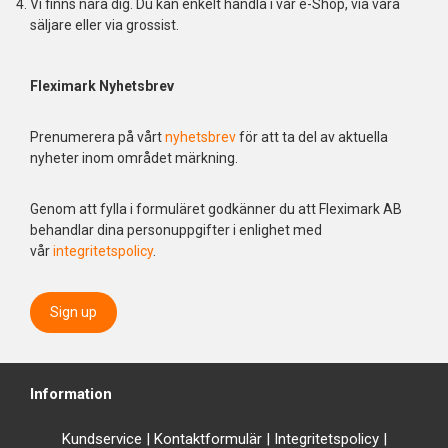
Vi finns nära dig. Du kan enkelt handla i vår e-Shop, via våra
säljare eller via grossist.
Fleximark Nyhetsbrev
Prenumerera på vårt
nyhetsbrev
för att ta del av aktuella
nyheter inom området märkning.
Genom att fylla i formuläret godkänner du att Fleximark AB
behandlar dina personuppgifter i enlighet med
vår
integritetspolicy
.
Sign up
Information
Kundservice
|
Kontaktformulär
|
Integrit
etspolicy
|