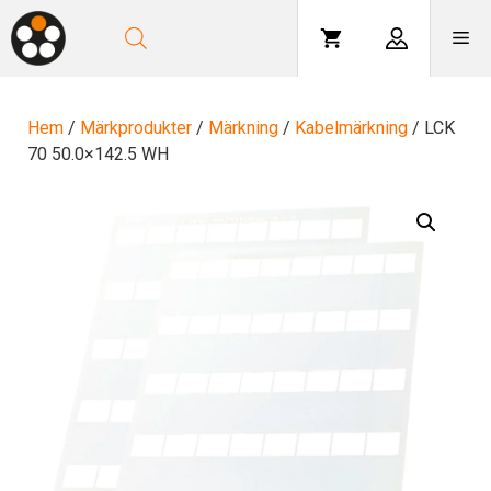
Hoppa
till
Me
innehåll
Hem
/
Märkprodukter
/
Märkning
/
Kabelmärkning
/ LCK
70 50.0×142.5 WH