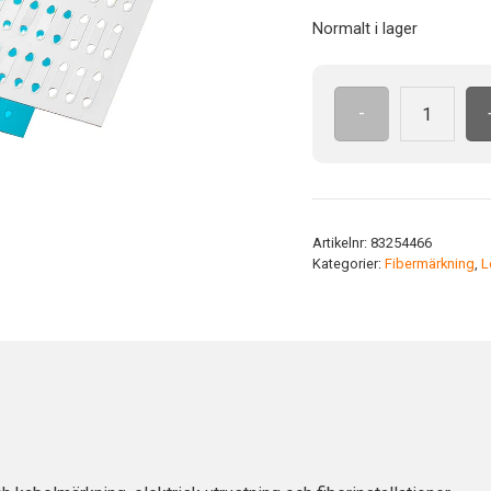
Normalt i lager
-
LF1B
WH
fl-
print
1.5-
Artikelnr:
83254466
2.5
Kategorier:
Fibermärkning
,
L
Färg:
Vit
mängd