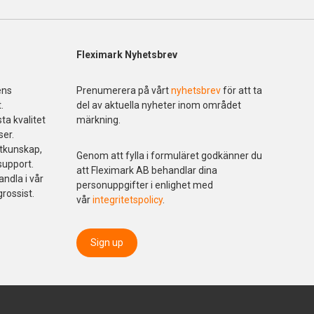
Fleximark Nyhetsbrev
ens
Prenumerera på vårt
nyhetsbrev
för att ta
.
del av aktuella nyheter inom området
ta kvalitet
märkning.
ser.
ktkunskap,
Genom att fylla i formuläret godkänner du
support.
att Fleximark AB behandlar dina
andla i vår
personuppgifter i enlighet med
grossist.
vår
integritetspolicy
.
Sign up