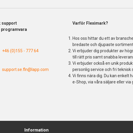
k support
Varför Fleximark?
& programvara
Hos oss hittar du ett av bransch
bredaste och djupaste sortiment
+46 (0)155 - 777 64
Vi erbjuder dig produkter av högs
till rätt pris samt snabba leveran
Vi erbjuder också en unik produ
support.se.fln@lapp.com
personlig service och fri teknisk 
Vi finns nära dig. Du kan enkelt h
e-Shop, via våra säljare eller via 
Information