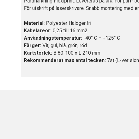
Partmärkning Flexiprint. Levereras på ark. För part- oc
För utskrift på laserskrivare. Snabb montering med en
Material:
Polyester Halogenfri
Kabelareor:
0,25 till 16 mm2
Användningstemperatur:
-40° C – +125° C
Färger:
Vit, gul, blå, grön, röd
Kartstorlek:
B 80-100 x L 210 mm
Rekommenderat max antal tecken:
7st (L-ver sion