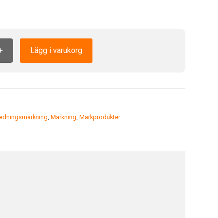
+
Lägg i varukorg
edningsmärkning
,
Märkning
,
Märkprodukter