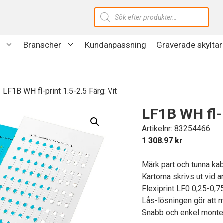
Produktsökning
Branscher
Kundanpassning
Graverade skyltar
 LF1B WH fl-print 1.5-2.5 Färg: Vit
LF1B WH fl-p
Artikelnr: 83254466
1 308.97
kr
Märk part och tunna kabl
Kartorna skrivs ut vid 
Flexiprint LF0 0,25-0,7
Lås-lösningen gör att m
Snabb och enkel monte