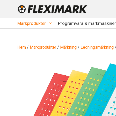
Hoppa
till
innehåll
Märkprodukter
Programvara & märkmaskiner
Hem
/
Märkprodukter
/
Märkning
/
Ledningsmärkning
/