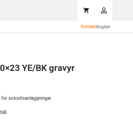
Kontakt
English
0×23 YE/BK gravyr
för solcellsanläggningar.
hål.