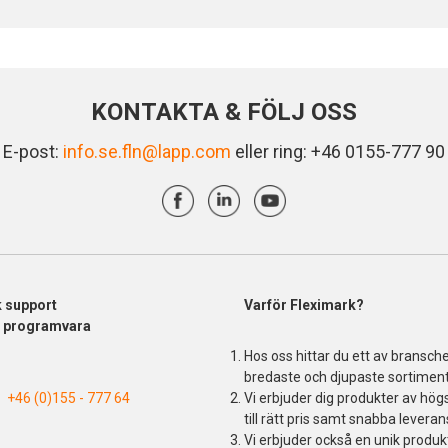
KONTAKTA & FÖLJ OSS
E-post:
info.se.fln@lapp.com
eller ring: +46 0155-777 90
k support
Varför Fleximark?
& programvara
Hos oss hittar du ett av bransch
bredaste och djupaste sortiment
+46 (0)155 - 777 64
Vi erbjuder dig produkter av högs
till rätt pris samt snabba leveran
Vi erbjuder också en unik produ