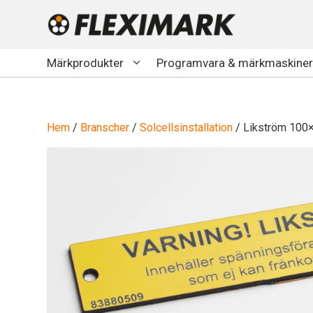
Hoppa
till
innehåll
Märkprodukter
Programvara & märkmaskiner
Hem
/
Branscher
/
Solcellsinstallation
/ Likström 100