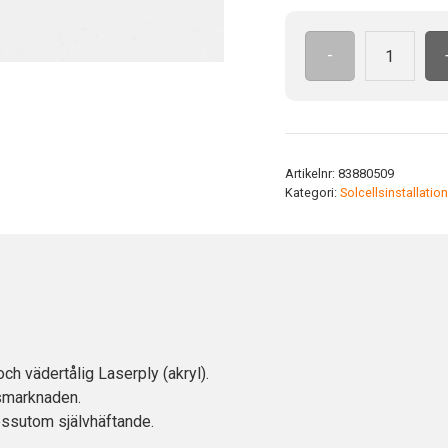
-
Likström
100x23
YE/BK
gravyr
mängd
Artikelnr:
83880509
Kategori:
Solcellsinstallation
ch vädertålig Laserply (akryl).
lsmarknaden.
essutom självhäftande.