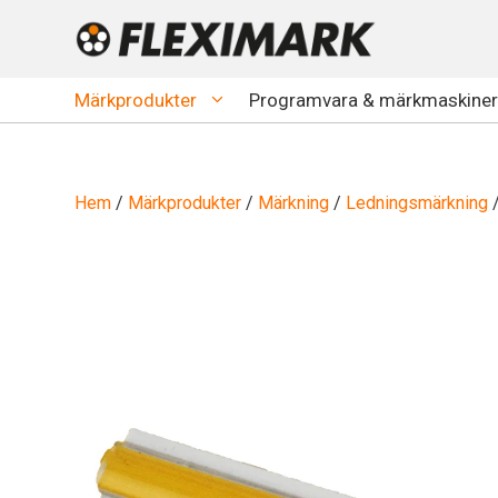
Hoppa
till
innehåll
Märkprodukter
Programvara & märkmaskiner
Hem
/
Märkprodukter
/
Märkning
/
Ledningsmärkning
/