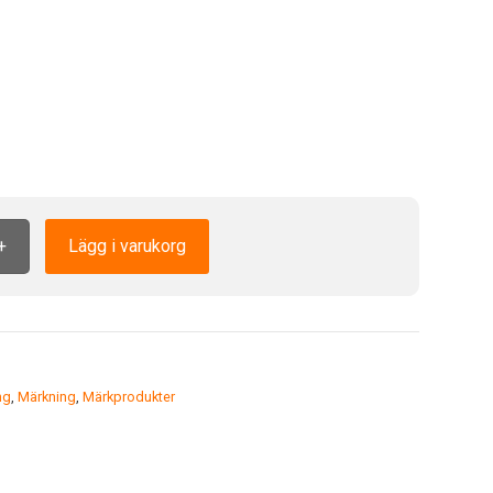
+
Lägg i varukorg
ng
,
Märkning
,
Märkprodukter