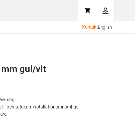
Kontakt
English
 mm gul/vit
ärkning
, el-, och telekominstallationer inomhus
bara