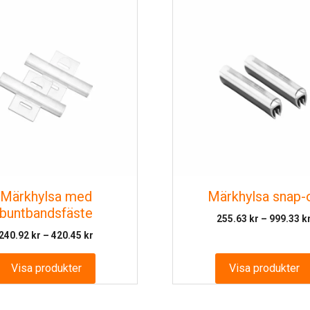
Märkhylsa med
Märkhylsa snap-
buntbandsfäste
255.63
kr
–
999.33
k
Prisintervall:
240.92
kr
–
420.45
kr
240.92 kr
till
Visa produkter
Visa produkter
420.45 kr