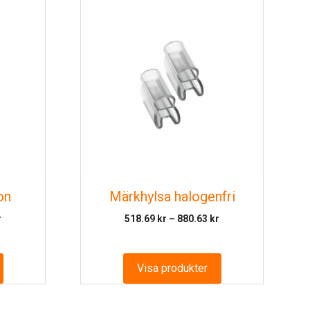
on
Märkhylsa halogenfri
Prisintervall:
Prisintervall:
r
518.69
kr
–
880.63
kr
255.63 kr
518.69 kr
till
till
999.33 kr
880.63 kr
Visa produkter