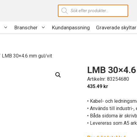
Produktsökning
Branscher
Kundanpassning
Graverade skyltar
 LMB 30×4.6 mm gul/vit
LMB 30×4.6
Artikelnr: 83254680
435.49
kr
• Kabel- och ledningsm
• Används till industri-
• Båda sidorna är skriv
• Levereras som A5 ark