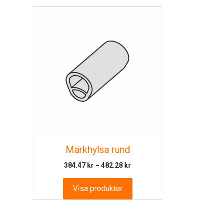
Märkhylsa rund
Prisintervall:
384.47
kr
–
482.28
kr
384.47 kr
till
Visa produkter
482.28 kr