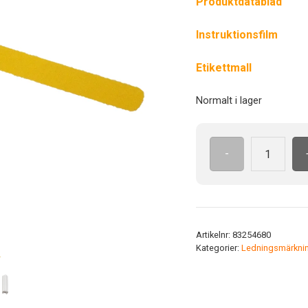
Produktdatablad
Instruktionsfilm
Etikettmall
Normalt i lager
-
LMB
30x4.6
mm
gul/vit
mängd
Artikelnr:
83254680
Kategorier:
Ledningsmärkni