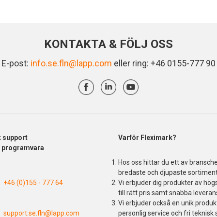
KONTAKTA & FÖLJ OSS
E-post:
info.se.fln@lapp.com
eller ring: +46 0155-777 90
k support
Varför Fleximark?
& programvara
Hos oss hittar du ett av bransch
bredaste och djupaste sortiment
+46 (0)155 - 777 64
Vi erbjuder dig produkter av högs
till rätt pris samt snabba leveran
Vi erbjuder också en unik produ
support.se.fln@lapp.com
personlig service och fri teknisk 