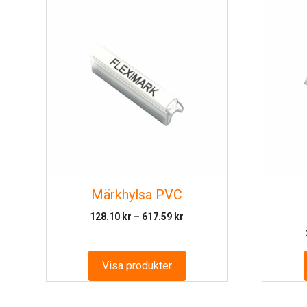
Märkhylsa PVC
Prisintervall:
128.10
kr
–
617.59
kr
128.10 kr
till
617.59 kr
Visa produkter