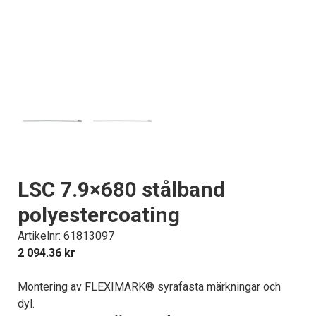
LSC 7.9×680 stålband
polyestercoating
Artikelnr: 61813097
2 094.36
kr
Montering av FLEXIMARK® syrafasta märkningar och
dyl.