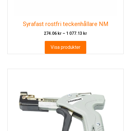
Syrafast rostfri teckenhållare NM
Prisintervall:
274.06
kr
–
1 077.13
kr
274.06 kr
till
Visa produkter
1
077.13 kr