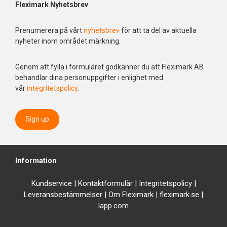
Fleximark Nyhetsbrev
Prenumerera på vårt
nyhetsbrev
för att ta del av aktuella
nyheter inom området märkning.
Genom att fylla i formuläret godkänner du att Fleximark AB
behandlar dina personuppgifter i enlighet med
vår
integritetspolicy
.
Sign up
Information
Kundservice
|
Kontaktformulär
|
Integrit
etspolicy
|
Leveransbestämmelser
|
Om Fleximark
|
fleximark.se
|
lapp.com