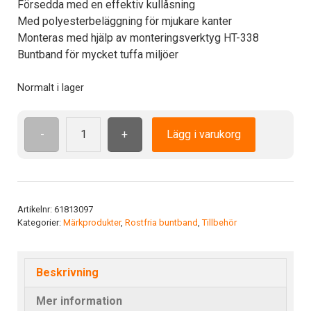
Försedda med en effektiv kullåsning
Med polyesterbeläggning för mjukare kanter
Monteras med hjälp av monteringsverktyg HT-338
Buntband för mycket tuffa miljöer
Normalt i lager
-
+
Lägg i varukorg
LSC
7.9x680
stålband
polyestercoating
mängd
Artikelnr:
61813097
Kategorier:
Märkprodukter
,
Rostfria buntband
,
Tillbehör
Beskrivning
Mer information