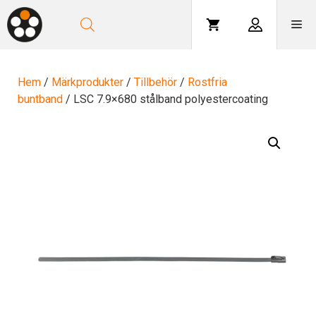
Hoppa
till
Me
innehåll
Hem
/
Märkprodukter
/
Tillbehör
/
Rostfria
buntband
/ LSC 7.9×680 stålband polyestercoating