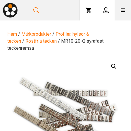
Hoppa
till
Me
innehåll
Hem
/
Märkprodukter
/
Profiler, hylsor &
tecken
/
Rostfria tecken
/ MR10-20-Q syrafast
teckenremsa