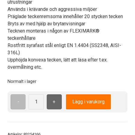
utrustningar
Används i krävande och aggressiva miljöer
Präglade teckenremsorna innehåller 20 stycken tecken
Bryts av med hjälp av brytanvisningar
Tecknen monteras i någon av FLEXIMARK®
teckenhållare
Rostfritt syrafast stål enligt EN 1.4404 (SS2348, AISI-
316L)
Upphöjda konvexa tecken, lätt att läsa efter t.ex.
övermålning etc.
Normalt i lager
-
+
Lägg i varukorg
MR10-
20-
Q
syrafast
teckenremsa
Artikelnr:
83254166