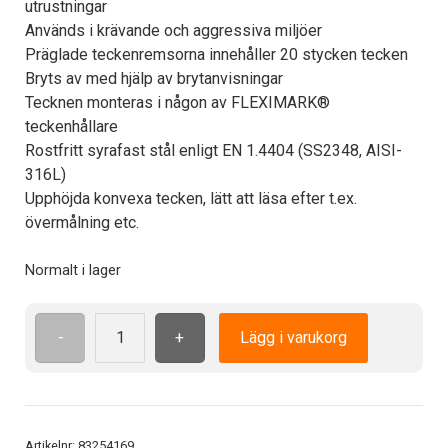
utrustningar
Används i krävande och aggressiva miljöer
Präglade teckenremsorna innehåller 20 stycken tecken
Bryts av med hjälp av brytanvisningar
Tecknen monteras i någon av FLEXIMARK®
teckenhållare
Rostfritt syrafast stål enligt EN 1.4404 (SS2348, AISI-
316L)
Upphöjda konvexa tecken, lätt att läsa efter t.ex.
övermålning etc.
Normalt i lager
-
+
Lägg i varukorg
MR10-
20-
T
syrafast
teckenremsa
Artikelnr:
83254169