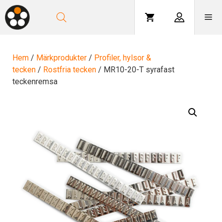
Hoppa
till
Me
innehåll
Hem
/
Märkprodukter
/
Profiler, hylsor &
tecken
/
Rostfria tecken
/ MR10-20-T syrafast
teckenremsa