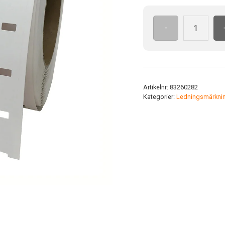
-
O.krymp
4.8/2.4-
16.6(3)0-
halBU
mängd
Artikelnr:
83260282
Kategorier:
Ledningsmärkni