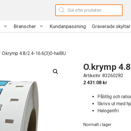
Produktsökning
Branscher
Kundanpassning
Graverade skyltar
 O.krymp 4.8/2.4-16.6(3)0-halBU
O.krymp 4.8
Artikelnr: 83260282
2 431.08
kr
Pålitlig och rat
Skrivs ut med hj
Halogenfri
Normalt i lager