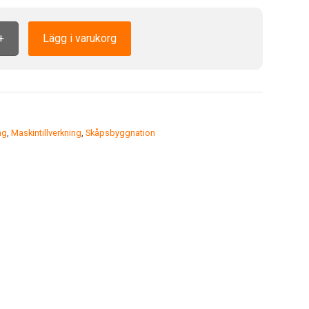
+
Lägg i varukorg
ng
,
Maskintillverkning
,
Skåpsbyggnation