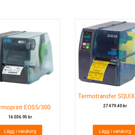
Termotransfer SQUIX
27 479.40
kr
rmoprint EOS5/300
16 036.95
kr
Lägg i varukorg
Lägg i varukorg