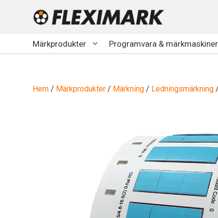
Hoppa
till
innehåll
Märkprodukter
Programvara & märkmaskiner
Hem
/
Märkprodukter
/
Märkning
/
Ledningsmärkning
/