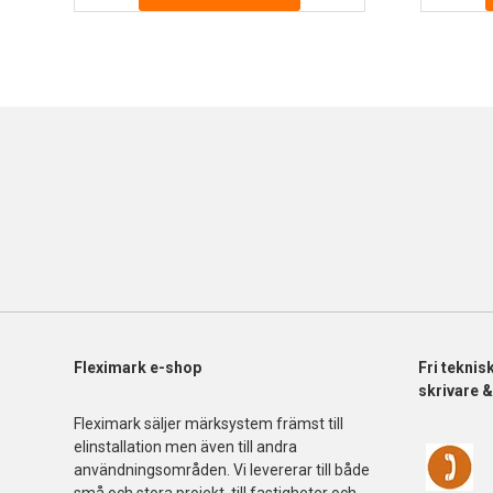
Fleximark e-shop
Fri
teknis
skrivare 
Fleximark säljer märksystem främst till
elinstallation men även till andra
användningsområden. Vi levererar till både
små och stora projekt, till fastigheter och