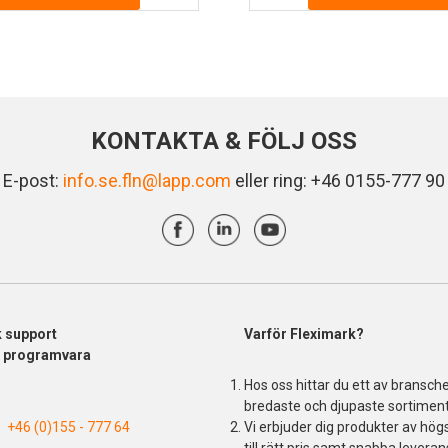
KONTAKTA & FÖLJ OSS
E-post:
info.se.fln@lapp.com
eller ring: +46 0155-777 90
k support
Varför Fleximark?
& programvara
Hos oss hittar du ett av bransch
bredaste och djupaste sortiment
+46 (0)155 - 777 64
Vi erbjuder dig produkter av högs
till rätt pris samt snabba leveran