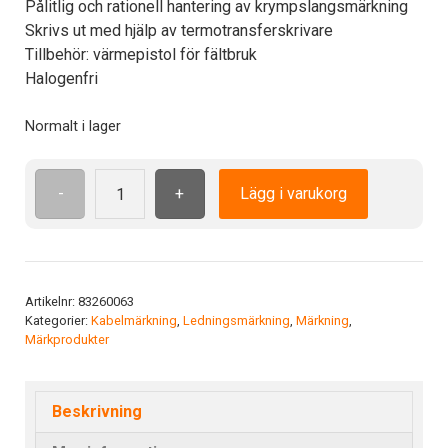
Pålitlig och rationell hantering av krympslangsmärkning
Skrivs ut med hjälp av termotransferskrivare
Tillbehör: värmepistol för fältbruk
Halogenfri
Normalt i lager
-
+
Lägg i varukorg
Org.kry
3.2/1.6x38(1)
0-
hal
WH
Artikelnr:
83260063
Kategorier:
Kabelmärkning
,
Ledningsmärkning
,
Märkning
,
mängd
Märkprodukter
Beskrivning