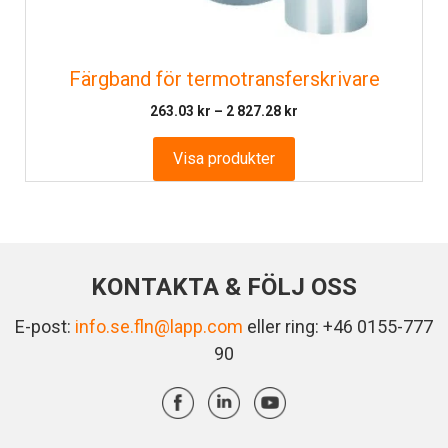
Färgband för termotransferskrivare
Prisintervall:
263.03
kr
–
2 827.28
kr
263.03 kr
till
Visa produkter
2
827.28 kr
KONTAKTA & FÖLJ OSS
E-post:
info.se.fln@lapp.com
eller ring: +46 0155-777
90