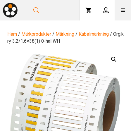
Hoppa
till
Me
innehåll
Hem
/
Märkprodukter
/
Märkning
/
Kabelmärkning
/ Org.k
ry 3.2/1.6×38(1) 0-hal WH