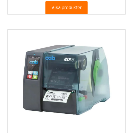
till
Visa produkter
2
827.28 kr