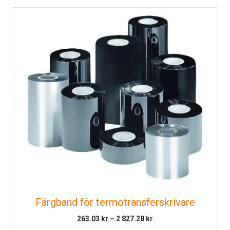
Färgband för termotransferskrivare
Prisintervall:
263.03
kr
–
2 827.28
kr
263.03 kr