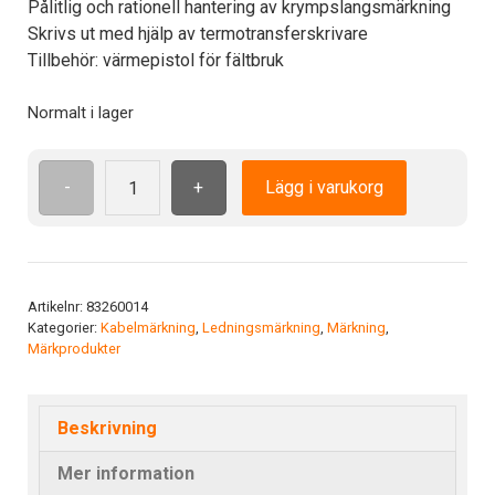
Pålitlig och rationell hantering av krympslangsmärkning
Skrivs ut med hjälp av termotransferskrivare
Tillbehör: värmepistol för fältbruk
Normalt i lager
-
+
Lägg i varukorg
Org.
krymp.12.7/4.0x38mm(1)WH
mängd
Artikelnr:
83260014
Kategorier:
Kabelmärkning
,
Ledningsmärkning
,
Märkning
,
Märkprodukter
Beskrivning
Mer information