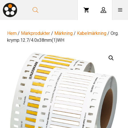
Hoppa
till
Me
innehåll
Hem
/
Märkprodukter
/
Märkning
/
Kabelmärkning
/ Org.
krymp.12.7/4.0x38mm(1)WH