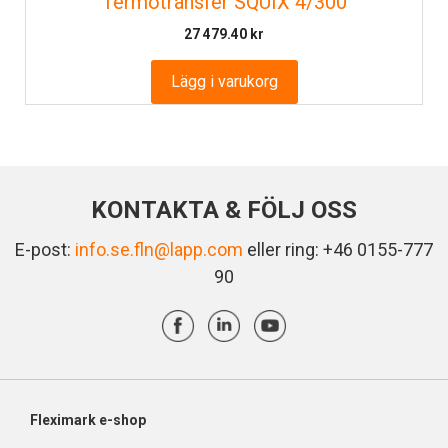
Termotransfer SQUIX 4/300
27 479.40
kr
Lägg i varukorg
KONTAKTA & FÖLJ OSS
E-post:
info.se.fln@lapp.com
eller ring: +46 0155-777
90
Fleximark e-shop