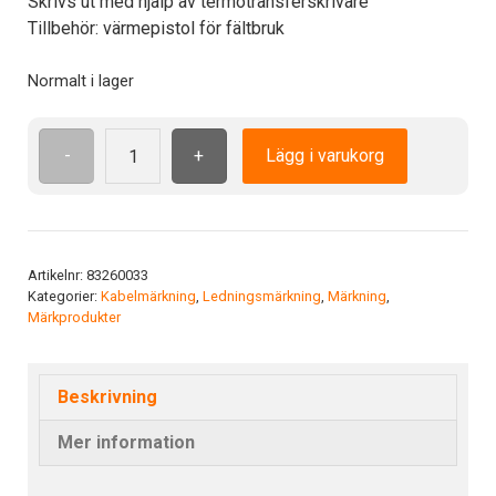
Skrivs ut med hjälp av termotransferskrivare
Tillbehör: värmepistol för fältbruk
Normalt i lager
-
+
Lägg i varukorg
Org.
krymp.25.4/8.0x50mm(1)YE
mängd
Artikelnr:
83260033
Kategorier:
Kabelmärkning
,
Ledningsmärkning
,
Märkning
,
Märkprodukter
Beskrivning
Mer information