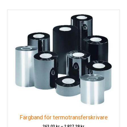
Färgband för termotransferskrivare
Prisintervall:
263.03
kr
–
2 827.28
kr