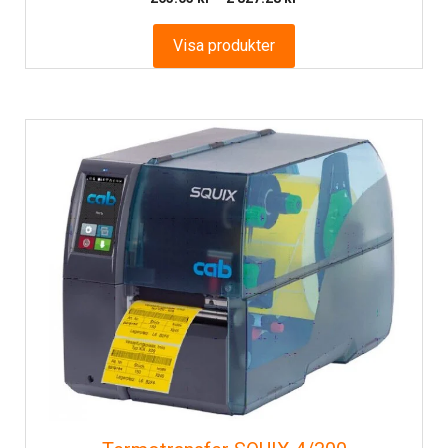
263.03 kr
till
Visa produkter
2
827.28 kr