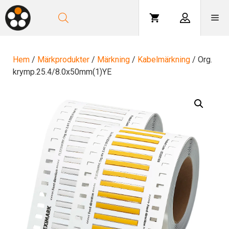
Hoppa
till
Me
innehåll
Hem
/
Märkprodukter
/
Märkning
/
Kabelmärkning
/ Org.
krymp.25.4/8.0x50mm(1)YE