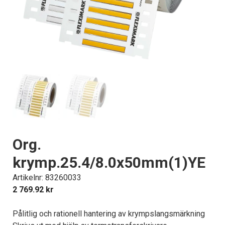
Org.
krymp.25.4/8.0x50mm(1)YE
Artikelnr: 83260033
2 769.92
kr
Pålitlig och rationell hantering av krympslangsmärkning