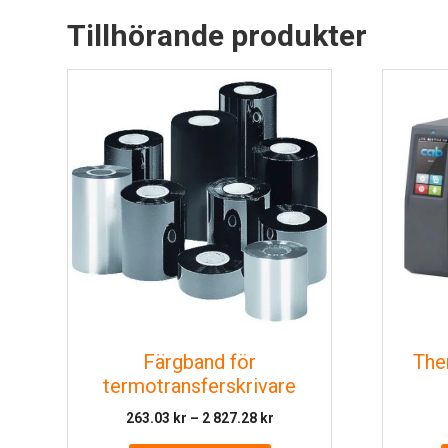
Tillhörande produkter
Färgband för
The
termotransferskrivare
Prisintervall:
263.03
kr
–
2 827.28
kr
263.03 kr