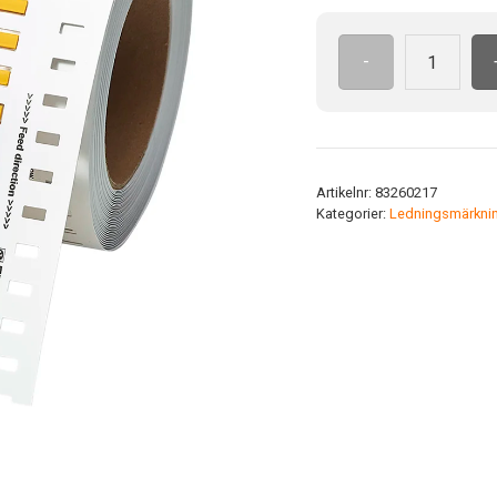
-
Org.krymp.
3.2/1.0-
16.6(3)
YE
mängd
Artikelnr:
83260217
Kategorier:
Ledningsmärkni