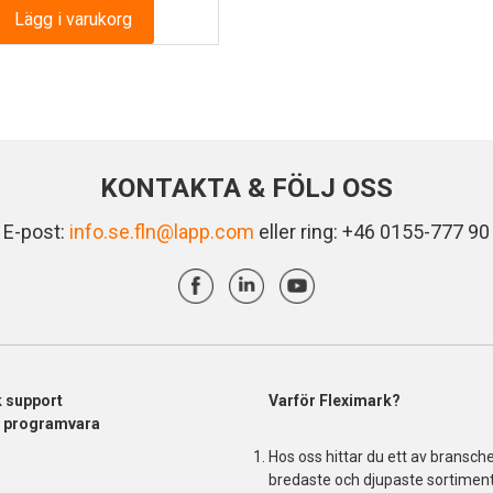
Lägg i varukorg
KONTAKTA & FÖLJ OSS
E-post:
info.se.fln@lapp.com
eller ring: +46 0155-777 90
k support
Varför Fleximark?
& programvara
Hos oss hittar du ett av bransch
bredaste och djupaste sortiment