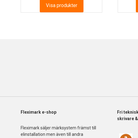
till
Visa produkter
2
827.28 kr
Fleximark e-shop
Fri
teknis
skrivare 
Fleximark säljer märksystem främst till
elinstallation men även till andra