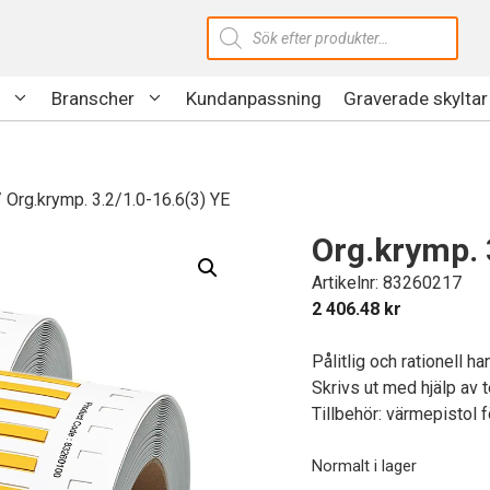
Produktsökning
Branscher
Kundanpassning
Graverade skyltar
 Org.krymp. 3.2/1.0-16.6(3) YE
Org.krymp. 
Artikelnr: 83260217
2 406.48
kr
Pålitlig och rationell 
Skrivs ut med hjälp av 
Tillbehör: värmepistol f
Normalt i lager