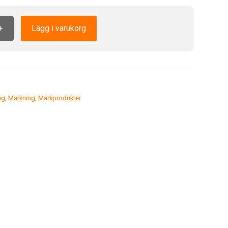
+
Lägg i varukorg
ng
,
Märkning
,
Märkprodukter