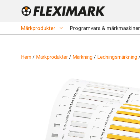
Hoppa
till
innehåll
Märkprodukter
Programvara & märkmaskiner
Hem
/
Märkprodukter
/
Märkning
/
Ledningsmärkning
/