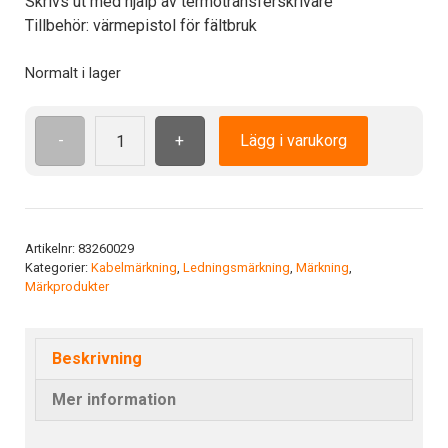
Skrivs ut med hjälp av termotransferskrivare
Tillbehör: värmepistol för fältbruk
Normalt i lager
-
+
Lägg i varukorg
Org.
krymp.
6.4/2.0x50mm(1)
YE
mängd
Artikelnr:
83260029
Kategorier:
Kabelmärkning
,
Ledningsmärkning
,
Märkning
,
Märkprodukter
Beskrivning
Mer information