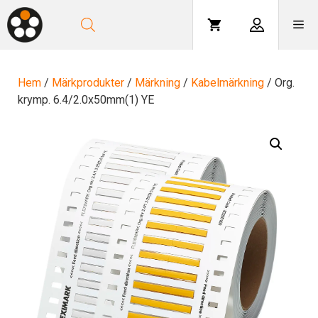
Hoppa
till
Me
innehåll
Hem
/
Märkprodukter
/
Märkning
/
Kabelmärkning
/ Org.
krymp. 6.4/2.0x50mm(1) YE