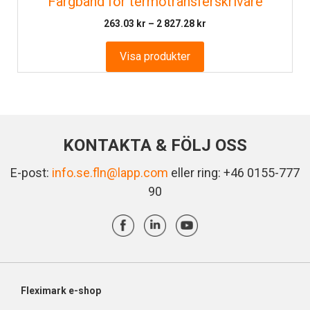
Färgband för termotransferskrivare
Prisintervall:
263.03
kr
–
2 827.28
kr
263.03 kr
till
Visa produkter
2
827.28 kr
KONTAKTA & FÖLJ OSS
E-post:
info.se.fln@lapp.com
eller ring: +46 0155-777
90
Fleximark e-shop