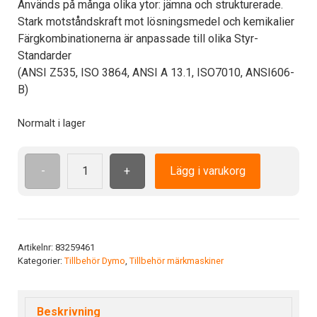
Används på många olika ytor: jämna och strukturerade.
Stark motståndskraft mot lösningsmedel och kemikalier
Färgkombinationerna är anpassade till olika Styr-
Standarder
(ANSI Z535, ISO 3864, ANSI A 13.1, ISO7010, ANSI606-
B)
Normalt i lager
-
+
Lägg i varukorg
Polyester
12mm
PLP-
TR-
12
Artikelnr:
83259461
Kategorier:
Tillbehör Dymo
,
Tillbehör märkmaskiner
Färg:
Transparent
mängd
Beskrivning