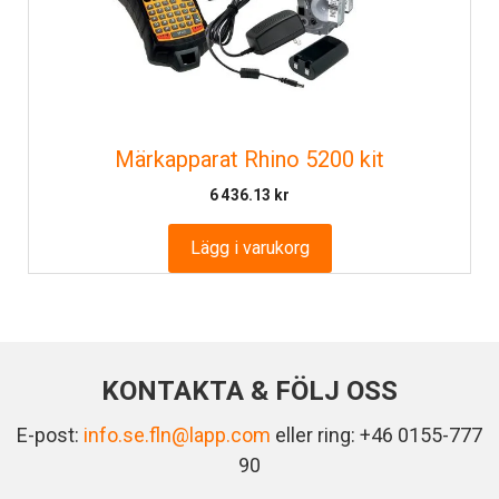
Märkapparat Rhino 5200 kit
6 436.13
kr
Lägg i varukorg
KONTAKTA & FÖLJ OSS
E-post:
info.se.fln@lapp.com
eller ring: +46 0155-777
90