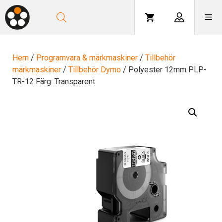
Hoppa
till
Me
innehåll
Hem
/
Programvara & märkmaskiner
/
Tillbehör
märkmaskiner
/
Tillbehör Dymo
/ Polyester 12mm PLP-
TR-12 Färg: Transparent